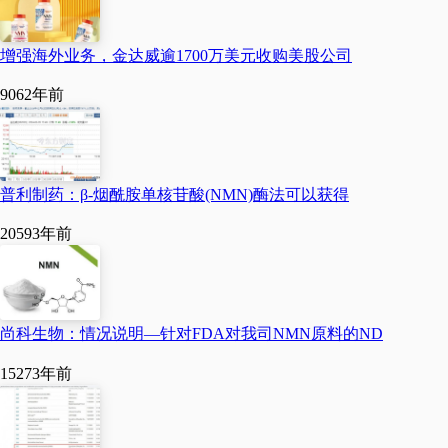
增强海外业务，金达威逾1700万美元收购美股公司
906
2年前
普利制药：β-烟酰胺单核苷酸(NMN)酶法可以获得
2059
3年前
尚科生物：情况说明—针对FDA对我司NMN原料的ND
1527
3年前