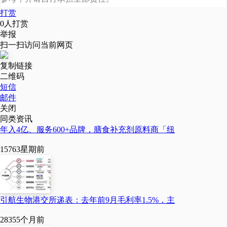
打赏
0
人打赏
举报
扫一扫访问当前网页
复制链接
二维码
短信
邮件
关闭
同类资讯
年入4亿、服务600+品牌，膳食补充剂原料商「纽
1576
3星期前
引航生物港交所递表：去年前9月毛利率1.5%，主
2835
5个月前