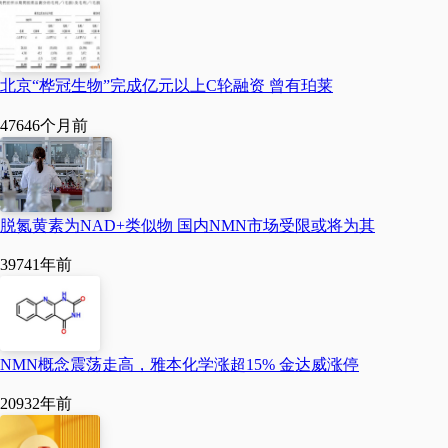
北京“桦冠生物”完成亿元以上C轮融资 曾有珀莱
4764
6个月前
脱氮黄素为NAD+类似物 国内NMN市场受限或将为其
3974
1年前
NMN概念震荡走高，雅本化学涨超15% 金达威涨停
2093
2年前