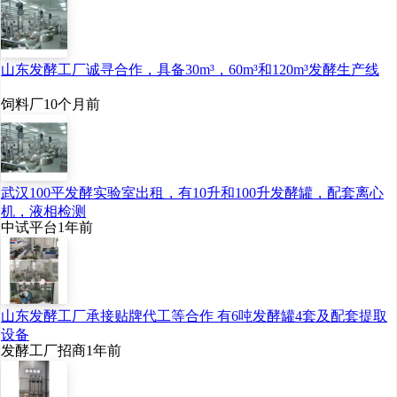
山东发酵工厂诚寻合作，具备30m³，60m³和120m³发酵生产线
饲料厂
10个月前
武汉100平发酵实验室出租，有10升和100升发酵罐，配套离心
机，液相检测
中试平台
1年前
山东发酵工厂承接贴牌代工等合作 有6吨发酵罐4套及配套提取
设备
发酵工厂招商
1年前