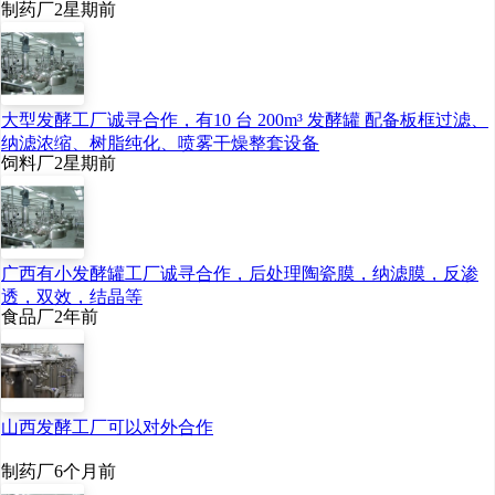
制药厂
2星期前
大型发酵工厂诚寻合作，有10 台 200m³ 发酵罐 配备板框过滤、
纳滤浓缩、树脂纯化、喷雾干燥整套设备
饲料厂
2星期前
广西有小发酵罐工厂诚寻合作，后处理陶瓷膜，纳滤膜，反渗
透，双效，结晶等
食品厂
2年前
山西发酵工厂可以对外合作
制药厂
6个月前