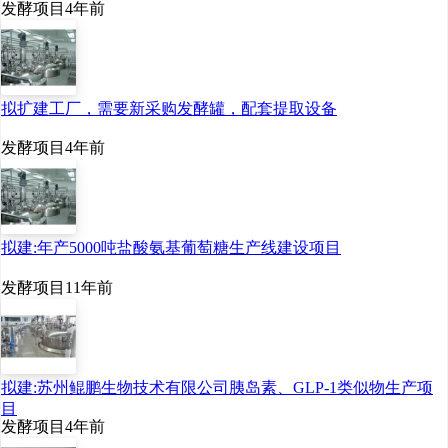
发酵项目
4年前
36,151 872
2019
43,273
拟扩建工厂，需要新采购发酵罐，配套提取设备
18,104
发酵项目
4年前
31,057 -721
拟建:年产5000吨盐酸氨基葡萄糖生产线建设项目
（二）建设方案
发酵项目
11年前
1.建设内容：按照年产
2.5万吨酵母产品进行“总体
拟建:苏州鲲鹏生物技术有限公司胰岛素、GLP-1类似物生产项
目
规划、分期实施”，项目一
发酵项目
4年前