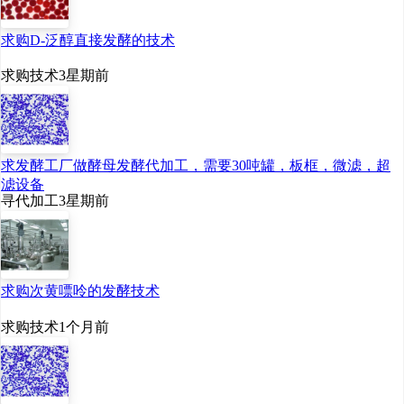
电有保证。
求购D-泛醇直接发酵的技术
3.公用设施保障
求购技术
3星期前
针对项目实施所需的
求发酵工厂做酵母发酵代加工，需要30吨罐，板框，微滤，超
土地、供电、供水、排
滤设备
寻代加工
3星期前
水、交通、通讯等基础设
施，经与澜沧县政府沟
通，已有解决方案，保障
求购次黄嘌呤的发酵技术
项目的顺利实施、有效运
求购技术
1个月前
转。
4.投资环境与政策