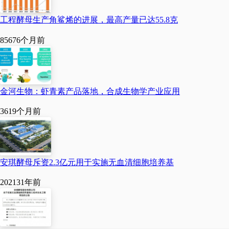
6%。
工程酵母生产角鲨烯的进展，最高产量已达55.8克
8567
6个月前
4.股东情况：孟连昌裕
糖业有限责任公司（以下
简称：昌裕糖业）是由余
金河生物：虾青素产品落地，合成生物学产业应用
静、杨明、孔召明三名自
361
9个月前
然人投资的民营企业，注
册资本为5867万元人民
安琪酵母斥资2.3亿元用于实施无血清细胞培养基
币，注册地址云南省普洱
市孟连县城东路107号，法
20213
1年前
定代表人余静，营业执照
注册号