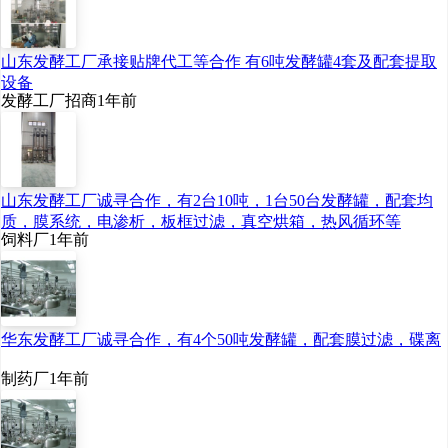
5.资金筹措：两家股东
山东发酵工厂承接贴牌代工等合作 有6吨发酵罐4套及配套提取
资本金投入2亿元，剩余资
设备
发酵工厂招商
1年前
金3.4亿元由公司协助新公
司通过借款方式解决。
山东发酵工厂诚寻合作，有2台10吨，1台50台发酵罐，配套均
（三）建设的基本条
质，膜系统，电渗析，板框过滤，真空烘箱，热风循环等
饲料厂
1年前
件
1.原料保障
华东发酵工厂诚寻合作，有4个50吨发酵罐，配套膜过滤，碟离
制药厂
1年前
云南是全国第二大的
制糖省份，澜沧县处于普