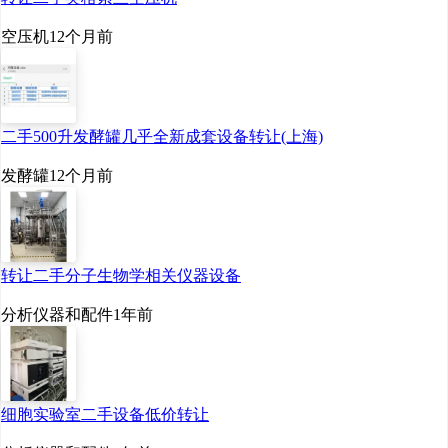
场增长，实现公司“十四
空压机
12个月前
五”规划目标的必要措施，
将有助于保障公司各领域
二手500升发酵罐几乎全新成套设备转让(上海)
各业务的酵母产品供应；
发酵罐
12个月前
能有效利用澜沧县及周边
的糖蜜资源、能源及区位
优势，享受优惠投资政
转让二手分子生物学相关仪器设备
策，降低酵母制造成本，
分析仪器和配件
1年前
提高全球市场竞争力。
（六）财务可行性分
细胞实验室二手设备低价转让
析