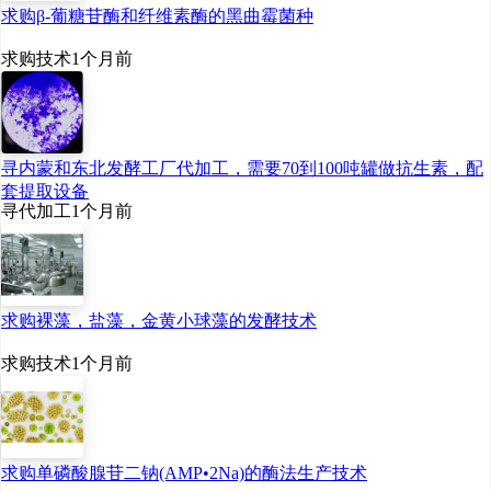
求购β-葡糖苷酶和纤维素酶的黑曲霉菌种
求购技术
1个月前
本项目可享受西部大
开发和云南招商引资若干
优惠政策以外，还可进一
寻内蒙和东北发酵工厂代加工，需要70到100吨罐做抗生素，配
步享受澜沧县其他较好的
套提取设备
寻代加工
1个月前
投资政策。
（四）环境保护
求购裸藻，盐藻，金黄小球藻的发酵技术
求购技术
1个月前
本项目污染主要是废
水、噪音、废气和废渣，
将严格按照国家相关环境
求购单磷酸腺苷二钠(AMP•2Na)的酶法生产技术