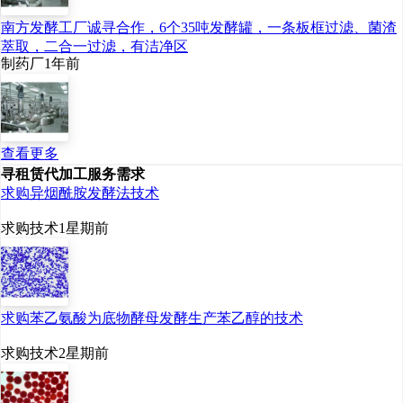
洱、西双版纳、临沧的糖
南方发酵工厂诚寻合作，6个35吨发酵罐，一条板框过滤、菌渣
萃取，二合一过滤，有洁净区
厂分布中心位置，100公里
制药厂
1年前
范围内有多家糖厂，能有
效保障糖蜜供应。
查看更多
寻租赁代加工服务需求
2.能源保障
求购异烟酰胺发酵法技术
求购技术
1星期前
澜沧县具备能源优
势，县境内有煤炭资源，
供应可靠，价格合理；澜
求购苯乙氨酸为底物酵母发酵生产苯乙醇的技术
沧县临近澜沧江，水电资
求购技术
2星期前
源丰富，电价较便宜，供