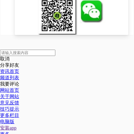
污水管网排入富本河，最
终汇入南朗河。若项目污
水处理不达标或出现故
障，存在环保问题和经营
风险。此外，澜沧县属于
取消
拉祜族自治县，是少数民
分享好友
族聚集区和普洱茶盛产
资讯首页
频道列表
区，不排除存在项目生产
我要评论
网站首页
中的异味扰民风险。
关于网站
意见反馈
技巧提示
公司在项目选址上
更多栏目
电脑版
（地势、风向、周边环
安装app