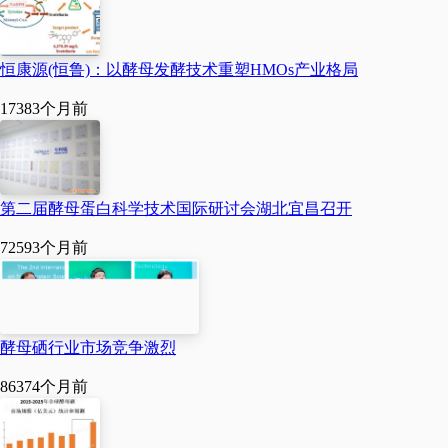
业园。
恒康源(恒鲁)：以酵母发酵技术重塑HMOs产业格局
3.注册资本：拟注册资
1738
3个月前
本为2亿元人民币，两家投
资股东，一是安琪酵母股
份有限公司，以现金出资
第二届酵母蛋白科学技术国际研讨会湖北宜昌召开
人民币1.88亿元，占新公司
7259
3个月前
股本的94%，将根据项目
资金需求和建设进展分期
出资；二是孟连昌裕糖业
酵母硒行业市场竞争激烈
有限责任公司，拟以糖蜜
8637
4个月前
实物折价出资人民币1200
万元，占新公司股本的