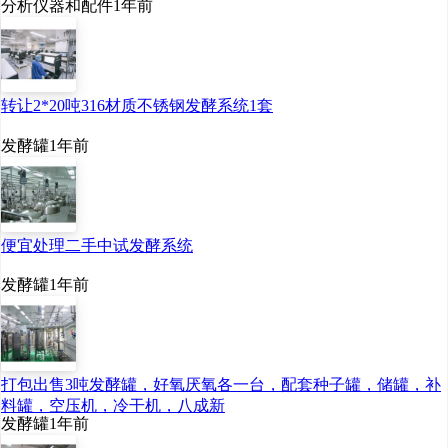
分析仪器和配件
1年前
本项目静态投资回收
期（不含建设期）为5.22
转让2*20吨316材质不锈钢发酵系统1套
年，动态投资回收期（不
发酵罐
1年前
含建设期）为8.37年，达产
期间盈亏平衡点为6014
吨，项目净现值达到17714
便宜处理二手中试发酵系统
万元，表明本项目投资的
发酵罐
1年前
现金流入所发生的回报率
超过资本成本，并且该项
目内含报酬率达到
打包出售3吨发酵罐，好氧厌氧各一台，配套种子罐，储罐，补
料罐，空压机，冷干机，八成新
13.74%，高于股东预期报
发酵罐
1年前