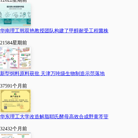
1.公司名称：安琪酵母
（普洱）有限公司（以工
华南理工韩双艳教授团队构建了甲醇耐受工程菌株
商登记为准），性质为有
2158
4星期前
限责任公司，全面负责项
目的施工建设和未来的生
新型饲料原料获批 天津万吨级生物制造示范落地
产经营。
3759
1个月前
2.注册地址：拟注册地
址与项目实施地址一致，
华东理工大学改造解脂耶氏酵母高效合成野黄芩苷
即云南普洱边境贸易加工
3243
2个月前
工业园澜沧园富本综合产