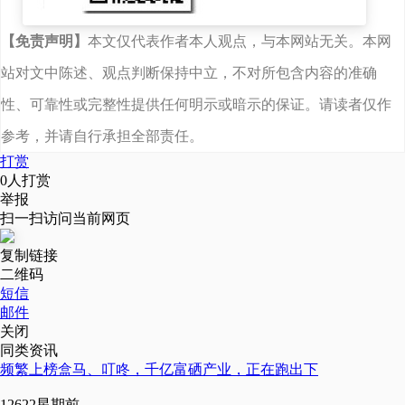
定，本次投资事项在获得
公司董事会审议批准后尚
【免责声明】
本文仅代表作者本人观点，与本网站无关。本网
需提交公司股东大会审议
站对文中陈述、观点判断保持中立，不对所包含内容的准确
批准后实施。
性、可靠性或完整性提供任何明示或暗示的保证。请读者仅作
参考，并请自行承担全部责任。
打赏
（四）本次投资事项
0
人打赏
举报
实施不属于关联交易和重
扫一扫访问当前网页
大资产重组事项。
复制链接
二维码
短信
二、项目方案
邮件
关闭
同类资讯
（一）子公司设立方
频繁上榜盒马、叮咚，千亿富硒产业，正在跑出下
案
1262
2星期前