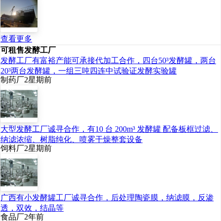
期建设年产1.5万吨高活性
干酵母项目，配套建设
5000吨/日污水处理系统，
查看更多
可租售发酵工厂
年产2.6万吨环保有机肥项
发酵工厂有富裕产能可承接代加工合作，四台50³发酵罐，两台
20³两台发酵罐，一组三吨四连中试验证发酵实验罐
目，以及变电配电、锅
制药厂
2星期前
炉、净水、宿舍等相关设
施。二期将根据市场需求
择机建设年产1万吨酵母或
大型发酵工厂诚寻合作，有10 台 200m³ 发酵罐 配备板框过滤、
纳滤浓缩、树脂纯化、喷雾干燥整套设备
酵母抽提物项目。
饲料厂
2星期前
2.建设地点：拟选址云
南普洱边境贸易加工工业
广西有小发酵罐工厂诚寻合作，后处理陶瓷膜，纳滤膜，反渗
透，双效，结晶等
园澜沧园富本综合产业
食品厂
2年前