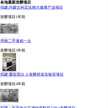
各地最新发酵项目
5327281000000210。
拟建:内蒙古科宏生物大健康产业项目
发酵项目
1年前
昌裕糖业在澜沧县周
边的孟连县、西盟县拥有
两家糖厂，距离项目选址
求购二手液相一台
地不足100公里。2018-
发酵项目
3年前
2019榨季合计入榨甘
蔗75万吨。
拟建:重组蛋白 A 发酵研发实验室项目
发酵项目
4年前
近三年主要财务状况
如下（数据已经审计）：
拟建：年产米卡芬净钠原料药278kg发酵项目