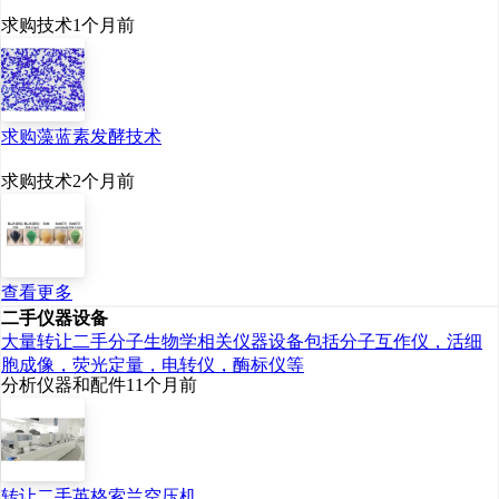
保护法规、环境保护可持
求购技术
1个月前
续发展原则和“三同时”的要
求新建污水处理设施，实
现固体废弃物、废气、噪
求购藻蓝素发酵技术
声及生活废水的达标排放
求购技术
2个月前
或综合利用，使用的生产
原料、生产工艺、生产设
查看更多
备均满足环境管理及生产
二手仪器设备
管理要求。
大量转让二手分子生物学相关仪器设备包括分子互作仪，活细
胞成像，荧光定量，电转仪，酶标仪等
分析仪器和配件
11个月前
（五）实施的必要性
转让二手英格索兰空压机
本项目实施是适应市