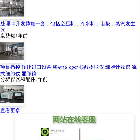
酬水平，因此本项目具有
较强的抗风险能力，投资
收益水平较高，项目具有
处理50升发酵罐一套，包括空压机，冷水机，电极，蒸汽发生
器
财务可行性。
发酵罐
1年前
三、风险分析
项目撤掉 转让进口设备 酶标仪 qpcr 核酸提取仪 细胞计数仪 流
式细胞仪 显微镜
（一）环保风险
分析仪器和配件
2年前
本项目所在澜沧县富
查看更多
本工业片区，未建成污水
处理厂，项目计划废水治
理达直排标准后，经园区