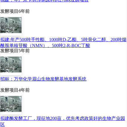
单位：万元
发酵项目
6年前
年度 资产总
拟建:年产500吨手性酯、1000吨D-乙酯、5吨骨化二醇、200吨烟
额 净资产 营业收
酰胺单核苷酸（NMN）、500吨2-R-BOC丁酸
入 净利润
发酵项目
5年前
2017
42,074
招标：万华化学眉山生物发酵基地发酵系统
20,997
发酵项目
4年前
36,825 8,266
2018
39,311
拟建酶发酵工厂，现征地200亩，优先考虑政策好的生物产业园
18,837
区