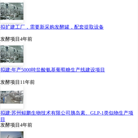
该项目总投资约
3
亿元，
建设地点位于珠海市金湾
拟扩建工厂，需要新采购发酵罐，配套提取设备
区南水镇。企业直接
外购
发酵项目
4年前
3.2
万吨
/
年的丙交酯
为主
要原料，通过添加剂进行
丙交酯开环聚合工艺，最
拟建:年产5000吨盐酸氨基葡萄糖生产线建设项目
终得到切片聚乳酸，产能
发酵项目
11年前
为
3
万吨
/
年。
其中
1.8
万吨切片聚乳酸作
拟建:苏州鲲鹏生物技术有限公司胰岛素、GLP-1类似物生产项
目
为原料，在改性车间内继
发酵项目
4年前
续与滑石粉、添加剂等共