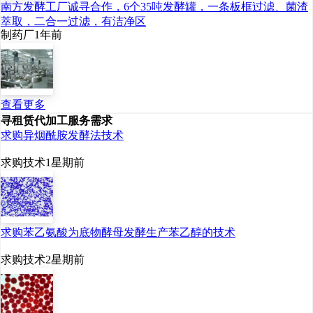
南方发酵工厂诚寻合作，6个35吨发酵罐，一条板框过滤、菌渣
年
L-
乳酸和
5
万吨
/
年聚乳
萃取，二合一过滤，有洁净区
制药厂
1年前
酸的生产能力。
另外，
2022
年
7
月
5
日，由
查看更多
寻租赁代加工服务需求
普立思生物、芜湖市人民
求购异烟酰胺发酵法技术
政府、中科院长春应化所
求购技术
1星期前
共同打造的
“
芜湖市生物基
材料联合创新中心
”
揭牌仪
式顺利召开，将帮助普立
求购苯乙氨酸为底物酵母发酵生产苯乙醇的技术
思成长为全球领先的聚乳
求购技术
2星期前
酸材料企业。