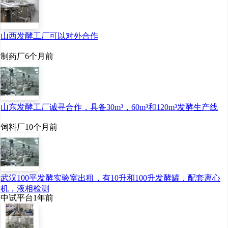
普立思生物
山西发酵工厂可以对外合作
2022
年
6
月，普立思生物
制药厂
6个月前
聚乳酸项目安装启动会顺
利召开，标志着
年产
7.5
山东发酵工厂诚寻合作，具备30m³，60m³和120m³发酵生产线
万吨乳酸、
5
万吨聚乳酸
饲料厂
10个月前
项目
一期工程向
2023
年竣
工和调试的目标迈出了新
的一步。
武汉100平发酵实验室出租，有10升和100升发酵罐，配套离心
机，液相检测
中试平台
1年前