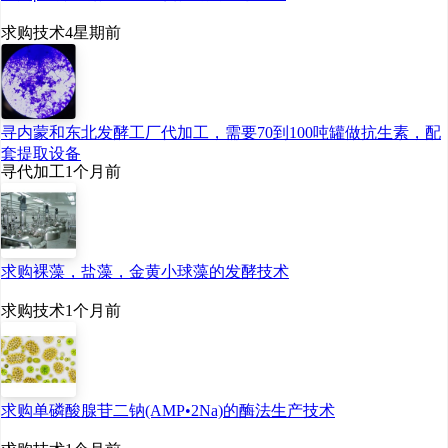
求购技术
4星期前
一期年产
10
万吨乳酸、
4
万吨聚乳酸（
3
万吨高光
纯聚乳酸、
1
万吨低光纯
寻内蒙和东北发酵工厂代加工，需要70到100吨罐做抗生素，配
聚乳酸），计划
2022
年
7
套提取设备
寻代加工
1个月前
月
20
日开始土建，
2023
年
12
月联动试车。
求购裸藻，盐藻，金黄小球藻的发酵技术
求购技术
1个月前
求购单磷酸腺苷二钠(AMP•2Na)的酶法生产技术