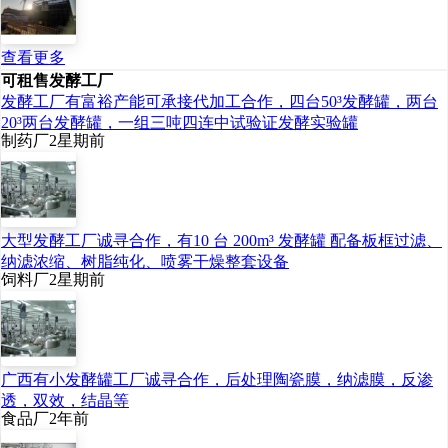
混，得到改性聚乳酸材料
3
万吨。所以最终
外售产
查看更多
可租售发酵工厂
品为
1.2
万吨聚乳酸和
3
万
发酵工厂有富裕产能可承接代加工合作，四台50³发酵罐，两台
20³两台发酵罐，一组三吨四连中试验证发酵实验罐
吨改性聚乳酸
。
制药厂
2星期前
2022
年
8
月
16
日，金发科
技发布
2022
年半年度报
大型发酵工厂诚寻合作，有10 台 200m³ 发酵罐 配备板框过滤、
纳滤浓缩、树脂纯化、喷雾干燥整套设备
告。报告称，因疫情防控
饲料厂
2星期前
和市场需求变化等因素的
影响，公司年产
3
万吨
PLA
产能投放工作
将延缓
广西有小发酵罐工厂诚寻合作，后处理陶瓷膜，纳滤膜，反渗
透，双效，结晶等
至
2022
年四季度
。
食品厂
2年前