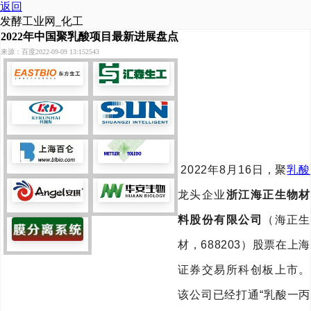
返回
发酵工业网_化工
2022年中国聚乳酸项目最新进展盘点
来源：百度
2022-09-09 13:15
2543
2022
年
8
月
16
日，聚
乳酸
龙头企业
浙江海正生物材
料股份有限公司
（海正生
材，
688203
）股票在上海
证券交易所科创板上市。
该公司已经打通
“
乳酸一丙