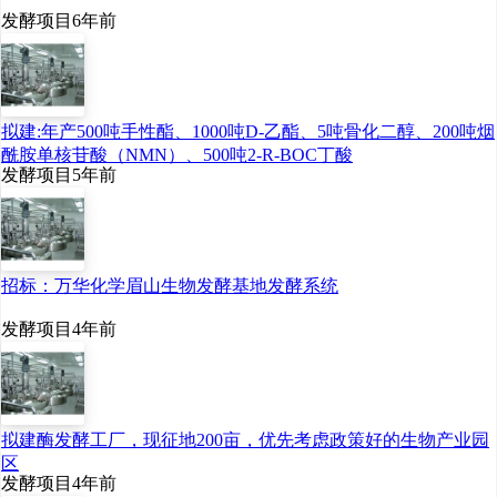
郑州市金水区市场监督管
发酵项目
6年前
理局颁发的《营业执
照》。
拟建:年产500吨手性酯、1000吨D-乙酯、5吨骨化二醇、200吨烟
酰胺单核苷酸（NMN）、500吨2-R-BOC丁酸
金发科技
发酵项目
5年前
2022
年
3
月
14
日，珠海金
招标：万华化学眉山生物发酵基地发酵系统
发生物材料有限公司
3
万
发酵项目
4年前
吨聚乳酸及改性项目
环境
影响评价第一次公示。
8
月
11
日，该项目环境影响
拟建酶发酵工厂，现征地200亩，优先考虑政策好的生物产业园
报告书受理。
区
发酵项目
4年前