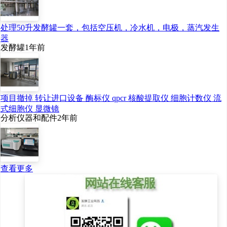
处理50升发酵罐一套，包括空压机，冷水机，电极，蒸汽发生
器
发酵罐
1年前
项目撤掉 转让进口设备 酶标仪 qpcr 核酸提取仪 细胞计数仪 流
式细胞仪 显微镜
分析仪器和配件
2年前
查看更多