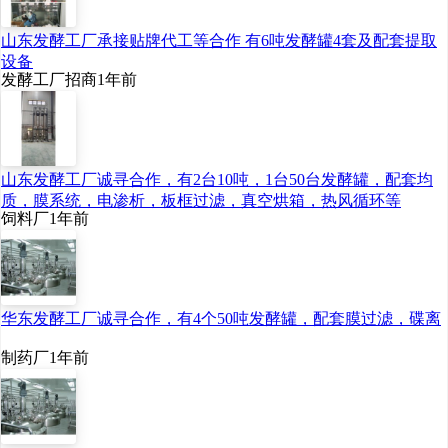
山东发酵工厂承接贴牌代工等合作 有6吨发酵罐4套及配套提取
设备
发酵工厂招商
1年前
山东发酵工厂诚寻合作，有2台10吨，1台50台发酵罐，配套均
质，膜系统，电渗析，板框过滤，真空烘箱，热风循环等
饲料厂
1年前
该项目计划总投资
20
亿
元，建设地点位于安徽芜
华东发酵工厂诚寻合作，有4个50吨发酵罐，配套膜过滤，碟离
湖三山经济开发区。项目
制药厂
1年前
采用
中科院长春应化所和
陈学思院士的
PLA
聚合
技
术
，建成后形成
7.5
万吨
/