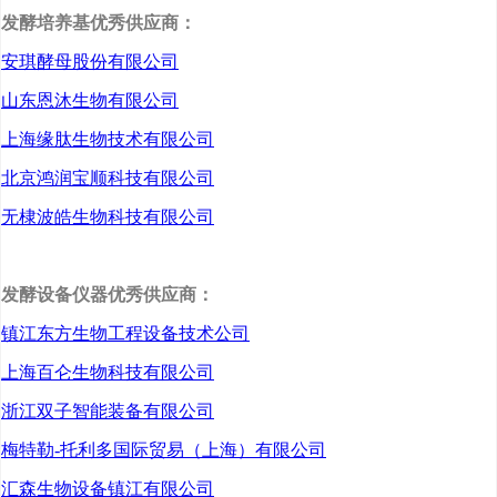
研究机构，亚化咨询盘点
发酵培养基优秀供应商：
2022
年中国聚乳酸项目最
安琪酵母股份有限公司
新进展如下：
山东恩沐生物有限公司
上海缘肽生物技术有限公司
北京鸿润宝顺科技有限公司
丰原生物
无棣波皓生物科技有限公司
作为北京
2022
年冬奥会和
发酵设备仪器优秀供应商：
冬残奥会官方生物可降解
镇江东方生物工程设备技术公司
餐具供应商，丰原生物目
上海百仑生物科技有限公司
前拥有
10
万吨聚乳酸年产
浙江双子智能装备有限公司
能。同时，丰原在山东、
梅特勒-托利多国际贸易（上海）有限公司
海南、安徽等地区均有新
汇森生物设备镇江有限公司