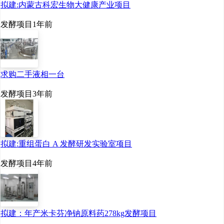
拟建:内蒙古科宏生物大健康产业项目
发酵项目
1年前
该项目以高纯度乳酸为原
料，经寡聚脱水、裂解环
化后得到粗丙交酯，粗丙
求购二手液相一台
交酯经提纯后开环聚合得
发酵项目
3年前
到聚乳酸。
另外，
2022
年
7
月金丹科
拟建:重组蛋白 A 发酵研发实验室项目
技设立的子公司
——
河南
发酵项目
4年前
省聚乳酸可降解材料产业
研究院有限公司
已完成工
商注册登记手续，并取得
拟建：年产米卡芬净钠原料药278kg发酵项目