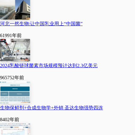
物聚乳酸年产能将提升至
40
万吨，位居全球第一。
河北一然生物:让中国乳业用上“中国菌”
中粮科技
6199
1年前
在解决了丙交酯的供应问
2024乳酸链球菌素市场规模预计达到2.3亿美元
题后，中粮科技
3
万吨
/
年
聚乳酸
生产线于
2021
年
6
96575
2年前
月恢复投产运营。为了使
聚乳酸原料不再受制于
生物保鲜剂+合成生物学+外销 圣达生物强势四连
人，
中粮科技决定自己生
840
2年前
产丙交酯
。