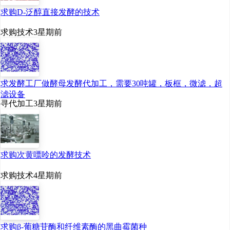
联泓新科
求购D-泛醇直接发酵的技术
求购技术
3星期前
2022
年
7
月
14
日，联泓新
科控股子公司
江西科院生
物新材料有限公司
年产
20
求发酵工厂做酵母发酵代加工，需要30吨罐，板框，微滤，超
滤设备
万吨乳酸及
13
万吨聚乳酸
寻代加工
3星期前
项目
环评获批。该项目总
投资为
29.8
亿元，建设地
点位于江西省九江市濂溪
求购次黄嘌呤的发酵技术
区化纤工业基地。项目分
求购技术
4星期前
两期建设，设备分期到
位。
求购β-葡糖苷酶和纤维素酶的黑曲霉菌种