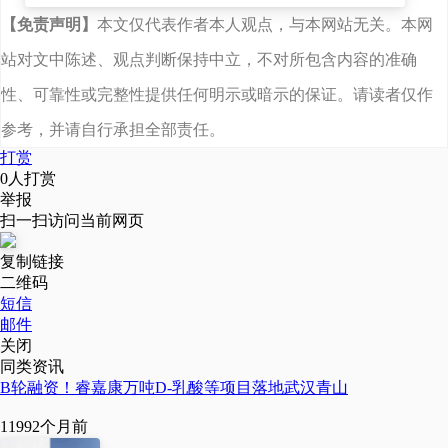
【免责声明】
本文仅代表作者本人观点，与本网站无关。本网
2022
年
6
月，海南自由贸
站对文中陈述、观点判断保持中立，不对所包含内容的准确
易港穗达股权投资基金出
性、可靠性或完整性提供任何明示或暗示的保证。请读者仅作
资
3
亿元投资丰原生物。
参考，并请自行承担全部责任。
打赏
根据协议，丰原生物将在
0
人打赏
举报
海南省设立子公司，加速
扫一扫访问当前网页
相关项目进程。
复制链接
二维码
短信
此外，安徽丰原泰富聚乳
邮件
酸有限公司
30
万吨
/
年聚
关闭
同类资讯
乳酸项目
有望
2022
年下半
B轮融资！睿嘉康万吨D-乳酸等项目落地武汉青山
年建成投产。届时丰原生
1199
2个月前