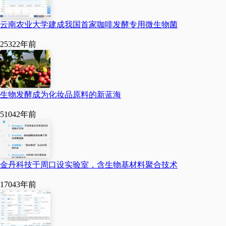
2022
年
2
月
17
日，中粮生
云南农业大学建成我国首家咖啡发酵专用微生物菌
化能源（榆树）公司与榆
2532
2年前
树市人民政府正式签约
3
万吨
/
年丙交酯加工项
目
。该项目总投资
5.87
生物发酵成为化妆品原料的新蓝海
亿，核心设备从国外进
5104
2年前
口，计划建设期
24
个月，
2024
年产生效益。
金丹科技于周口设实验室，含生物基材料聚合技术
金丹科技
1704
3年前
2022
年
7
月
25
日，金丹科