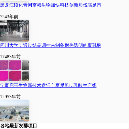
技发布公告，决定将
“
年产
黑龙江绥化青冈京粮生物加快科技创新步伐满足市
1
万吨聚乳酸生物降解新
754
3年前
材料项目
”
变更为
“
年产
7.5
万吨聚乳酸生物降解新材
料项目
”
。
四川大学：通过结晶调控来制备耐热透明的聚乳酸
1748
3年前
同时，该项目实施主体变
更为子公司金丹生物新材
宁夏启玉生物新技术盘活宁夏昊凯L-乳酸生产线
料有限公司，实施地点变
更至郸城县工业区富强北
1295
3年前
路东、建业大道南。项目
总投资为
8.8
亿元，建设周
各地最新发酵项目
期为
24
个月。