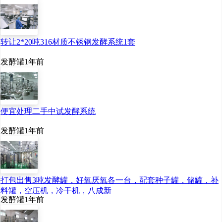
转让2*20吨316材质不锈钢发酵系统1套
发酵罐
1年前
便宜处理二手中试发酵系统
发酵罐
1年前
打包出售3吨发酵罐，好氧厌氧各一台，配套种子罐，储罐，补
料罐，空压机，冷干机，八成新
发酵罐
1年前