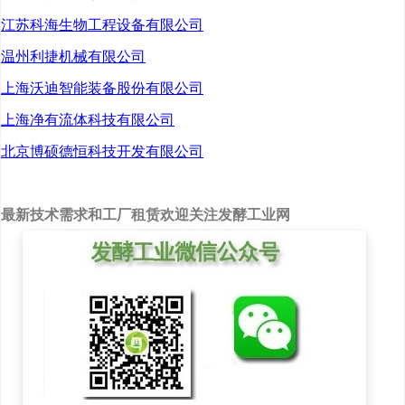
增产能规划，目标实现百
江苏科海生物工程设备有限公司
万吨级聚乳酸年产能。
温州利捷机械有限公司
上海沃迪智能装备股份有限公司
2022
年
3
月
4
日，丰原生物
上海净有流体科技有限公司
子公司山东丰原生物材料
北京博硕德恒科技开发有限公司
有限公司
年产
10
万吨聚乳
酸项目
环评第一次公示。
最新技术需求和工厂租赁欢迎关注发酵工业网
项目总投资
9.6
亿，位于潍
坊滨海经济
技术
开发区，
以高光学纯乳酸为主要原
料，采用丙交酯开环聚合
制备聚乳酸工艺，预计建
设时间为
2022-2024
年。