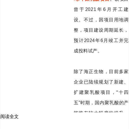
曾于
2021
年
6
月开工建
设。不过，因项目用地调
整，项目建设周期延长，
预计
2024
年
6
月竣工并完
成投料试产。
除了海正生物，目前多家
企业已陆续规划了新建、
扩建聚乳酸项目，
“
十四
五
”
时期，国内聚乳酸的产
能将有较大幅度的提升。
阅读全文
作为可降解塑料行业领先