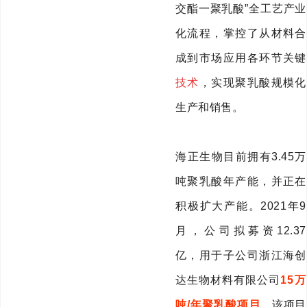
交酯一聚乳酸
”
全工艺产业
化流程，掌控了从材料合
成到市场应用各环节关键
技术
，实现聚乳酸规模化
生产和销售。
海正生物目前拥有
3.45
万
吨聚乳酸年产能，并正在
积极扩大产能。
2021
年
9
月，公司拟募资
12.37
亿，用于子公司浙江海创
达生物材料有限公司
15
万
吨
/
年聚乳酸项目
。该项目