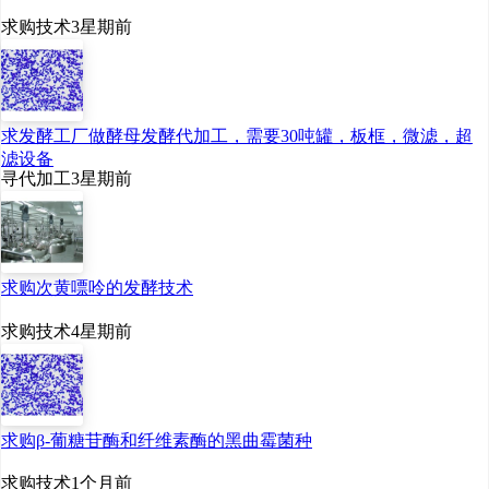
求购技术
3星期前
求发酵工厂做酵母发酵代加工，需要30吨罐，板框，微滤，超
滤设备
寻代加工
3星期前
求购次黄嘌呤的发酵技术
求购技术
4星期前
求购β-葡糖苷酶和纤维素酶的黑曲霉菌种
求购技术
1个月前