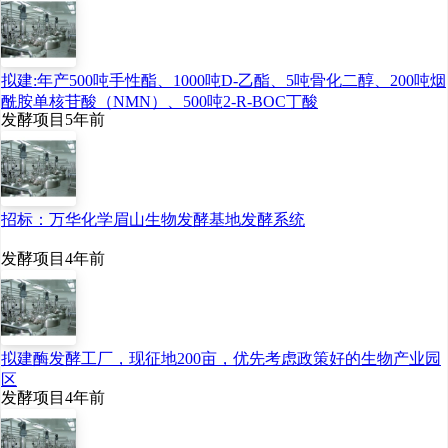
拟建:年产500吨手性酯、1000吨D-乙酯、5吨骨化二醇、200吨烟
酰胺单核苷酸（NMN）、500吨2-R-BOC丁酸
发酵项目
5年前
招标：万华化学眉山生物发酵基地发酵系统
发酵项目
4年前
拟建酶发酵工厂，现征地200亩，优先考虑政策好的生物产业园
区
发酵项目
4年前