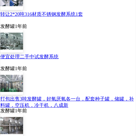
转让2*20吨316材质不锈钢发酵系统1套
发酵罐
1年前
便宜处理二手中试发酵系统
发酵罐
1年前
打包出售3吨发酵罐，好氧厌氧各一台，配套种子罐，储罐，补
料罐，空压机，冷干机，八成新
发酵罐
1年前