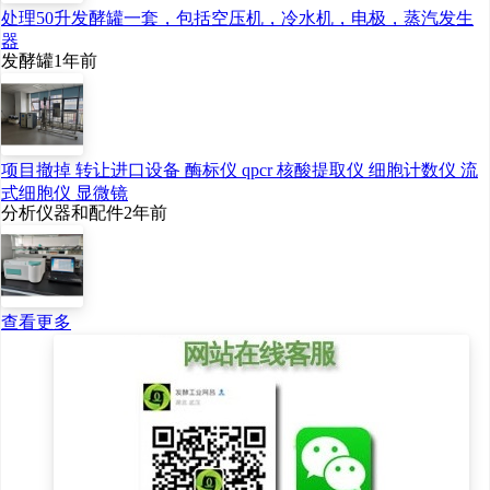
处理50升发酵罐一套，包括空压机，冷水机，电极，蒸汽发生
器
发酵罐
1年前
项目撤掉 转让进口设备 酶标仪 qpcr 核酸提取仪 细胞计数仪 流
式细胞仪 显微镜
分析仪器和配件
2年前
查看更多