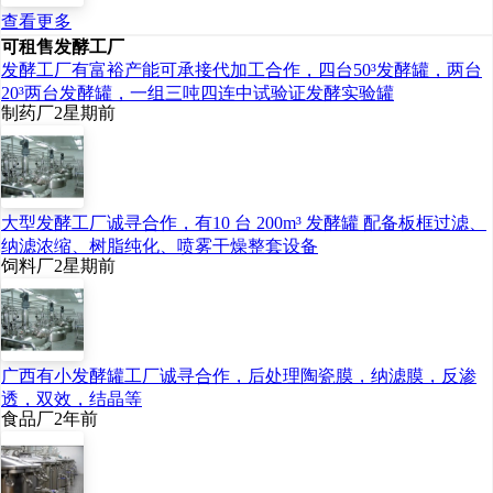
查看更多
可租售发酵工厂
发酵工厂有富裕产能可承接代加工合作，四台50³发酵罐，两台
20³两台发酵罐，一组三吨四连中试验证发酵实验罐
制药厂
2星期前
大型发酵工厂诚寻合作，有10 台 200m³ 发酵罐 配备板框过滤、
纳滤浓缩、树脂纯化、喷雾干燥整套设备
饲料厂
2星期前
广西有小发酵罐工厂诚寻合作，后处理陶瓷膜，纳滤膜，反渗
透，双效，结晶等
食品厂
2年前