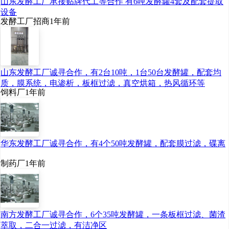
山东发酵工厂承接贴牌代工等合作 有6吨发酵罐4套及配套提取
设备
发酵工厂招商
1年前
山东发酵工厂诚寻合作，有2台10吨，1台50台发酵罐，配套均
质，膜系统，电渗析，板框过滤，真空烘箱，热风循环等
饲料厂
1年前
华东发酵工厂诚寻合作，有4个50吨发酵罐，配套膜过滤，碟离
制药厂
1年前
南方发酵工厂诚寻合作，6个35吨发酵罐，一条板框过滤、菌渣
萃取，二合一过滤，有洁净区