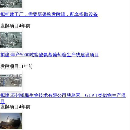
拟扩建工厂，需要新采购发酵罐，配套提取设备
发酵项目
4年前
拟建:年产5000吨盐酸氨基葡萄糖生产线建设项目
发酵项目
11年前
拟建:苏州鲲鹏生物技术有限公司胰岛素、GLP-1类似物生产项
目
发酵项目
4年前