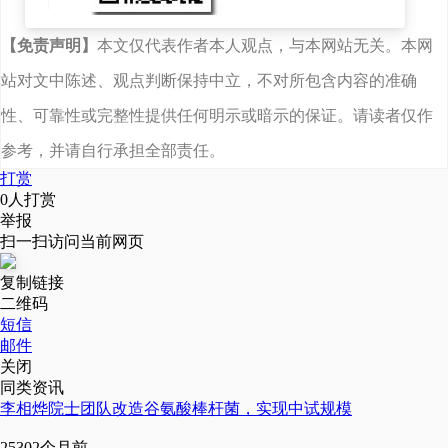
国首创“中试+研发+孵化
【免责声明】
本文仅代表作者本人观点，与本网站无关。本网
+基金+场景”的“中试
站对文中陈述、观点判断保持中立，不对所包含内容的准确
+”生态，以中试平台为
性、可靠性或完整性提供任何明示或暗示的保证。请读者仅作
打通成果转化堵点的关
参考，并请自行承担全部责任。
键抓手，坚持问题导
打赏
0
人打赏
向，从谋划、建设、运
举报
扫一扫访问当前网页
营三个维度推动中试平
复制链接
台建设。
二维码
短信
目前，成都高新区已建
邮件
关闭
成98个中试平台，覆盖
同类资讯
李相烨院士团队改造谷氨酸棒杆菌，实现中试规模
13条制造业重点产业
2530
2个月前