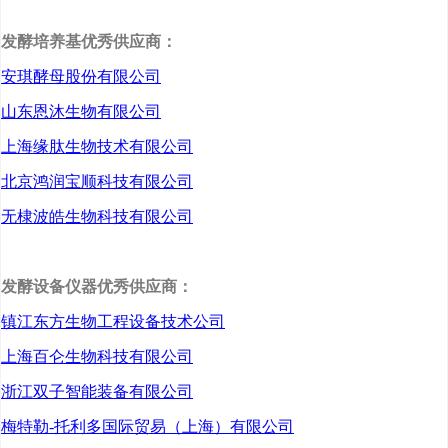
向规模化生产。
发酵培养基优秀供应商：
安琪酵母股份有限公司
平台提出中试服务“交钥
山东恩沐生物有限公司
匙工程”，提供从
菌种
构
上海缘肽生物技术有限公司
建、工艺开发、质量研
北京鸿润宝顺科技有限公司
究到注册申报的全流程
无棣波皓生物科技有限公司
一体化解决方案，具体
涵盖工业菌株构建与优
发酵设备仪器优秀供应商：
化、生物合成工艺开
镇江东方生物工程设备技术公司
发、分离纯化技术体
上海百仑生物科技有限公司
系、生物催化与结构修
浙江双子智能装备有限公司
饰、分析检测与质控体
梅特勒-托利多国际贸易（上海）有限公司
系、国内外药政申报支