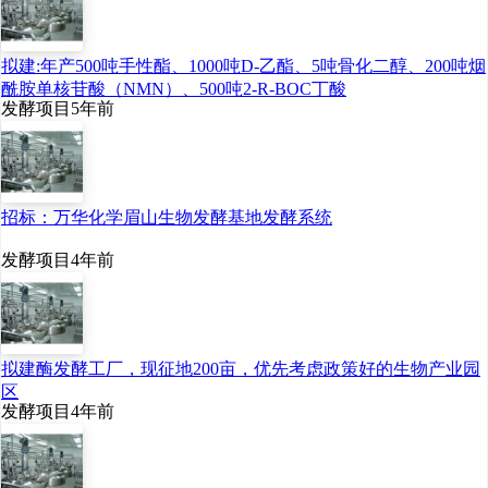
拟建:年产500吨手性酯、1000吨D-乙酯、5吨骨化二醇、200吨烟
酰胺单核苷酸（NMN）、500吨2-R-BOC丁酸
发酵项目
5年前
招标：万华化学眉山生物发酵基地发酵系统
发酵项目
4年前
拟建酶发酵工厂，现征地200亩，优先考虑政策好的生物产业园
区
发酵项目
4年前