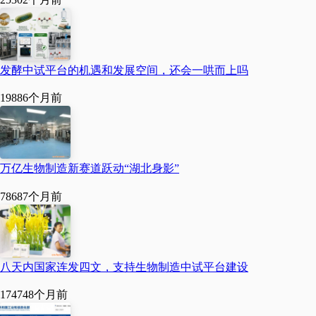
链，2023年以来累计服
务中试项目超4500个
（次），中试服务收入
发酵中试平台的机遇和发展空间，还会一哄而上吗
累计超18亿元，产品产
1988
6个月前
值累计超131亿元。
2025年，成都高新区8
家中试平台入选工业和
万亿生物制造新赛道跃动“湖北身影”
信息化部首批中试平台
7868
7个月前
重点培育名单，占全省
50%。
八天内国家连发四文，支持生物制造中试平台建设
成都高新区科技创新局
相关负责人表示，未
17474
8个月前