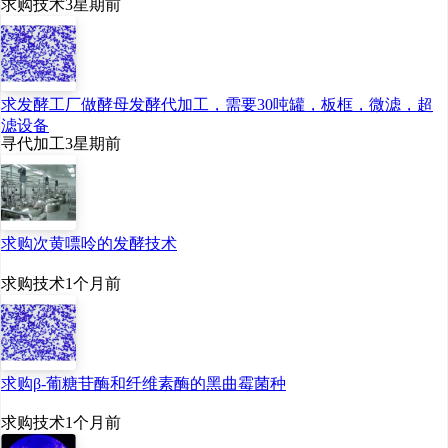
求购技术
3星期前
求发酵工厂做酵母发酵代加工，需要30吨罐，板框，微滤，超
滤设备
寻代加工
3星期前
求购次黄嘌呤的发酵技术
求购技术
1个月前
求购β-葡糖苷酶和纤维素酶的黑曲霉菌种
求购技术
1个月前