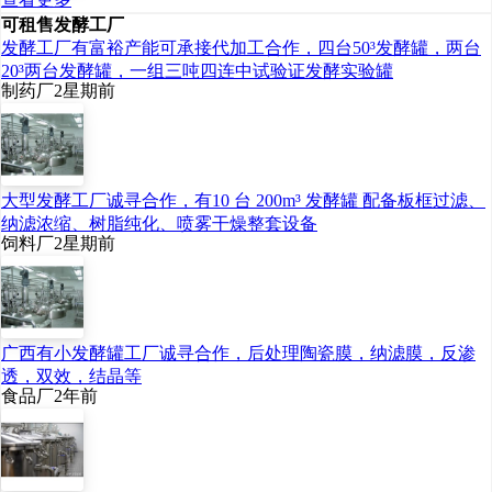
可租售发酵工厂
发酵工厂有富裕产能可承接代加工合作，四台50³发酵罐，两台
20³两台发酵罐，一组三吨四连中试验证发酵实验罐
制药厂
2星期前
大型发酵工厂诚寻合作，有10 台 200m³ 发酵罐 配备板框过滤、
纳滤浓缩、树脂纯化、喷雾干燥整套设备
饲料厂
2星期前
广西有小发酵罐工厂诚寻合作，后处理陶瓷膜，纳滤膜，反渗
透，双效，结晶等
食品厂
2年前