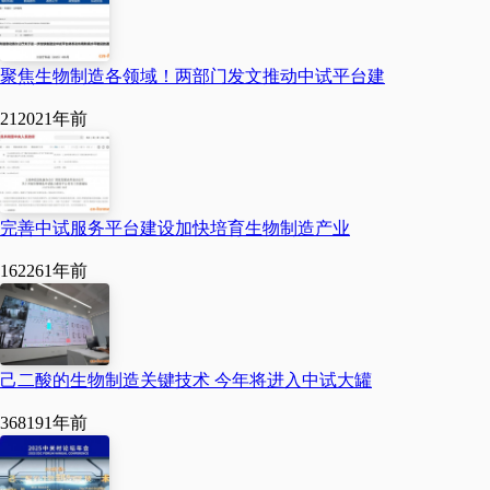
来，成都高新区将聚焦
重点领域，围绕特色优
聚焦生物制造各领域！两部门发文推动中试平台建
势产业、战略性新兴产
21202
1年前
业、未来产业细分赛
道，以市场化招引和引
导开放两种模式，加大
完善中试服务平台建设加快培育生物制造产业
中试平台布局力度，在
16226
1年前
建设高能级中试平台、
实现制造业产业链全覆
盖、持续深化“中试+”生
己二酸的生物制造关键技术 今年将进入中试大罐
态方面加劲加力，加快
36819
1年前
打造具有全国影响力的
中试首选地，为西部中