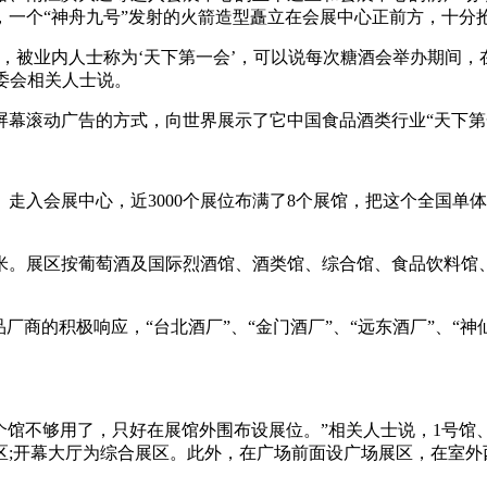
一个“神舟九号”发射的火箭造型矗立在会展中心正前方，十分
被业内人士称为‘天下第一会’，可以说每次糖酒会举办期间，
委会相关人士说。
幕滚动广告的方式，向世界展示了它中国食品酒类行业“天下第
入会展中心，近3000个展位布满了8个展馆，把这个全国单
。展区按葡萄酒及国际烈酒馆、酒类馆、综合馆、食品饮料馆
。
商的积极响应，“台北酒厂”、“
金门酒厂
”、“远东酒厂”、“
不够用了，只好在展馆外围布设展位。”相关人士说，1号馆、2
料展区;开幕大厅为综合展区。此外，在广场前面设广场展区，在室