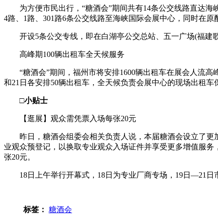
为方便市民出行，“糖酒会”期间共有14条公交线路直达海峡国
4路、1路、301路6条公交线路至海峡国际会展中心，同时在原
开设5条公交专线，即在白湖亭公交总站、五一广场(福建歌
高峰期100辆出租车全天候服务
“糖酒会”期间，福州市将安排1600辆出租车在展会人流高峰期
和21日各安排50辆出租车，全天候负责会展中心的现场出租车
□小贴士
【逛展】观众需凭票入场每张20元
昨日，糖酒会组委会相关负责人说，本届糖酒会设立了更加严格和
业观众预登记，以换取专业观众入场证件并享受更多增值服务，
张20元。
18日上午举行开幕式，18日为专业厂商专场，19日―21日市
标签：
糖酒会