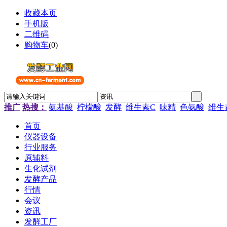
收藏本页
手机版
二维码
购物车
(
0
)
推广
热搜：
氨基酸
柠檬酸
发酵
维生素C
味精
色氨酸
维生
首页
仪器设备
行业服务
原辅料
生化试剂
发酵产品
行情
会议
资讯
发酵工厂