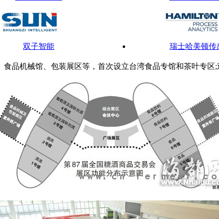
双子智能
瑞士哈美顿传
食品机械馆、包装展区等，首次设立
台湾食品专馆
和茶叶专区;
利捷机械
升华拜克