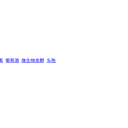
素
葡萄酒
微生物发酵
头孢