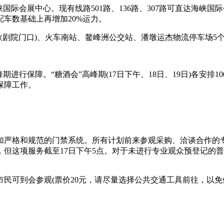
际会展中心。现有线路501路、136路、307路可直达海峡国际
配车数基础上再增加20%运力。
剧院门口)、火车南站、鳌峰洲公交站、潘墩运杰物流停车场5
进行保障。“糖酒会”高峰期(17日下午、18日、19日)各安排
保障工作。
规范的门禁系统。所有计划前来参观采购、洽谈合作的专业观众，均
但这项服务截至17日下午5点。对于未进行专业观众预登记的
民可到会参观(票价20元，请尽量选择公共交通工具前往，以免停车