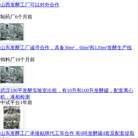
山西发酵工厂可以对外合作
制药厂
6个月前
山东发酵工厂诚寻合作，具备30m³，60m³和120m³发酵生产线
饲料厂
10个月前
武汉100平发酵实验室出租，有10升和100升发酵罐，配套离心
机，液相检测
中试平台
1年前
山东发酵工厂承接贴牌代工等合作 有6吨发酵罐4套及配套提取