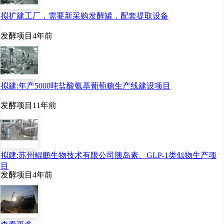
拟扩建工厂，需要新采购发酵罐，配套提取设备
发酵项目
4年前
拟建:年产5000吨盐酸氨基葡萄糖生产线建设项目
三、 各大媒体争相报道：
发酵项目
11年前
展会开展当天得到安徽省
电视台、合肥市电视台、
新安晚报、江淮晨报、安
徽商报、万家热线、新食
拟建:苏州鲲鹏生物技术有限公司胰岛素、GLP-1类似物生产项
品杂志、中国好酒招商
目
发酵项目
4年前
网、火爆食品饮料招商
网、中国糖酒网、妞妞食
品饮料招商网等媒体争相
报，