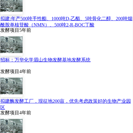
同期举办DSW中国精品葡
萄酒品鉴会、第九届安徽
糖酒会经销商发展论坛、
拟建:年产500吨手性酯、1000吨D-乙酯、5吨骨化二醇、200吨烟
玩转微信抢占手机端等十
酰胺单核苷酸（NMN）、500吨2-R-BOC丁酸
几场精品会议论坛。
发酵项目
5年前
招标：万华化学眉山生物发酵基地发酵系统
发酵项目
4年前
拟建酶发酵工厂，现征地200亩，优先考虑政策好的生物产业园
区
发酵项目
4年前