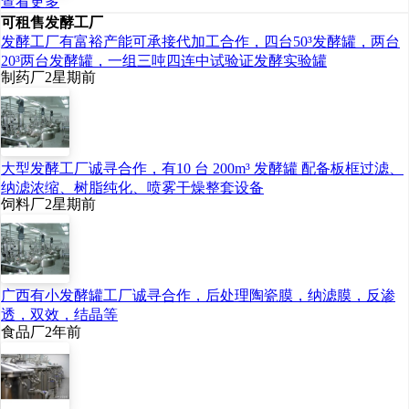
查看更多
现场采访了部分参展商，
可租售发酵工厂
参展企业表示对这次展会
发酵工厂有富裕产能可承接代加工合作，四台50³发酵罐，两台
如此成功表示惊讶，纷纷
20³两台发酵罐，一组三吨四连中试验证发酵实验罐
认为这次安徽糖酒会参展
制药厂
2星期前
收效甚好，63%展商达成
了参展2015年安徽糖酒会
的意向，18%展商现场签
定了合同。下届糖酒会参
展请联系 杨小伍18655158
大型发酵工厂诚寻合作，有10 台 200m³ 发酵罐 配备板框过滤、
603
纳滤浓缩、树脂纯化、喷雾干燥整套设备
饲料厂
2星期前
广西有小发酵罐工厂诚寻合作，后处理陶瓷膜，纳滤膜，反渗
透，双效，结晶等
食品厂
2年前