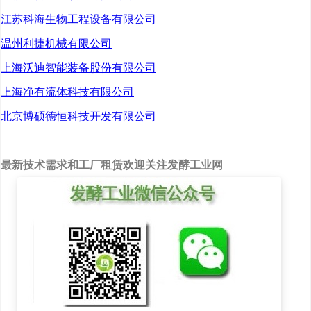
江苏科海生物工程设备有限公司
一、 展区热闹非凡，厂家
温州利捷机械有限公司
齐聚：
上海沃迪智能装备股份有限公司
徽酒厂家古井、金种子、
口子、迎驾、皖酒、老明
上海净有流体科技有限公司
光、临水、金坛子等酒厂
北京博硕德恒科技开发有限公司
齐聚安徽糖酒会大面积展
出。外省酒类雷诺·黑啤
酒、茅台、五粮液、泸州
老窖、洋河、北京二锅
最新技术需求和工厂租赁欢迎关注发酵工业网
头、汾酒、沱牌、杜康、
老白干、三得利、西凤、
孔府宴等系列参展云集，
食品企业如四川环太、达
利园、完达山、牛太太、
亲亲、初元、猫王、统
一、王老吉、可口可乐、
汇源、惠万家、黄老五等
知名企业携带最新产品参