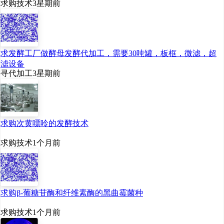
求购技术
3星期前
求发酵工厂做酵母发酵代加工，需要30吨罐，板框，微滤，超
滤设备
寻代加工
3星期前
求购次黄嘌呤的发酵技术
求购技术
1个月前
求购β-葡糖苷酶和纤维素酶的黑曲霉菌种
求购技术
1个月前