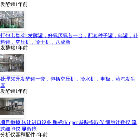
发酵罐
1年前
打包出售3吨发酵罐，好氧厌氧各一台，配套种子罐，储罐，补
料罐，空压机，冷干机，八成新
发酵罐
1年前
处理50升发酵罐一套，包括空压机，冷水机，电极，蒸汽发生
器
发酵罐
1年前
项目撤掉 转让进口设备 酶标仪 qpcr 核酸提取仪 细胞计数仪 流
式细胞仪 显微镜
分析仪器和配件
2年前