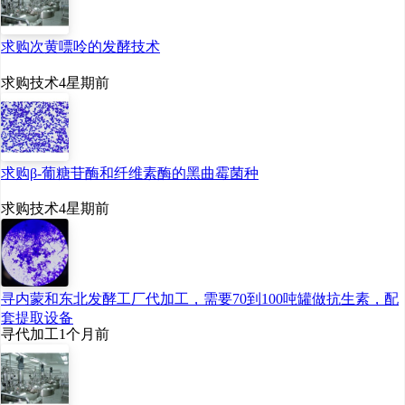
求购次黄嘌呤的发酵技术
求购技术
4星期前
求购β-葡糖苷酶和纤维素酶的黑曲霉菌种
求购技术
4星期前
寻内蒙和东北发酵工厂代加工，需要70到100吨罐做抗生素，配
套提取设备
寻代加工
1个月前