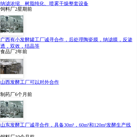
纳滤浓缩、树脂纯化、喷雾干燥整套设备
饲料厂
2星期前
广西有小发酵罐工厂诚寻合作，后处理陶瓷膜，纳滤膜，反渗
透，双效，结晶等
食品厂
2年前
山西发酵工厂可以对外合作
制药厂
6个月前
山东发酵工厂诚寻合作，具备30m³，60m³和120m³发酵生产线
饲料厂
10个月前