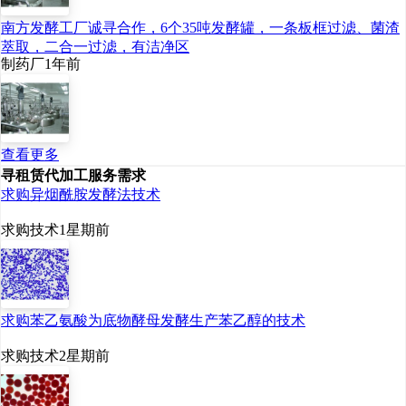
南方发酵工厂诚寻合作，6个35吨发酵罐，一条板框过滤、菌渣
萃取，二合一过滤，有洁净区
制药厂
1年前
查看更多
寻租赁代加工服务需求
求购异烟酰胺发酵法技术
求购技术
1星期前
求购苯乙氨酸为底物酵母发酵生产苯乙醇的技术
求购技术
2星期前