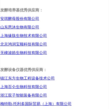
以山东阳成生物科技有
发酵培养基优秀供应商：
安琪酵母股份有限公司
限公司为例，该公司是鄄
山东恩沐生物有限公司
城县一家从事研发、生产
上海缘肽生物技术有限公司
药用中间体、食品饲料添
北京鸿润宝顺科技有限公司
加剂的化工企业，主要产
无棣波皓生物科技有限公司
品为L-酪氨酸及其衍生物、
β-丙氨酸、DN制剂。公司
发酵设备仪器优秀供应商：
成立初期，受资金、技
镇江东方生物工程设备技术公司
术、市场等因素制约，工
上海百仑生物科技有限公司
艺、管理、设备较为落
浙江双子智能装备有限公司
后，加之能耗较高，经营
梅特勒-托利多国际贸易（上海）有限公司
一直不愠不火，设备改造