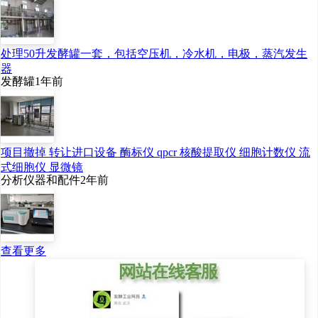
处理50升发酵罐一套，包括空压机，冷水机，电极，蒸汽发生
器
发酵罐
1年前
项目撤掉 转让进口设备 酶标仪 qpcr 核酸提取仪 细胞计数仪 流
式细胞仪 显微镜
分析仪器和配件
2年前
查看更多