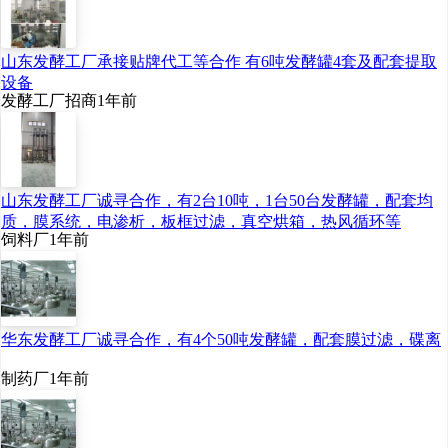
山东发酵工厂承接贴牌代工等合作 有6吨发酵罐4套及配套提取
设备
发酵工厂招商
1年前
山东发酵工厂诚寻合作，有2台10吨，1台50台发酵罐，配套均
质，膜系统，电渗析，板框过滤，真空烘箱，热风循环等
饲料厂
1年前
华东发酵工厂诚寻合作，有4个50吨发酵罐，配套膜过滤，碟离
制药厂
1年前