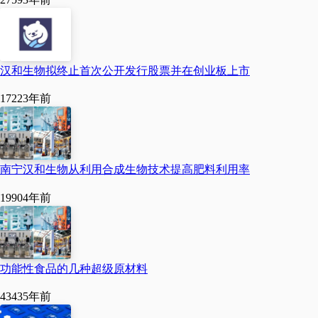
升级的同时，经营规模不
断扩大、生产工艺持续改
进、产品结构日趋合理。
汉和生物拟终止首次公开发行股票并在创业板上市
目前，公司已鉴定的国际
1722
3年前
先进生产工艺6项，发明专
利7项，申报专利21项，国
内首创发酵法L-酪氨酸等多
南宁汉和生物从利用合成生物技术提高肥料利用率
项生物法产品填补了国内
1990
4年前
该领域的空白，先后荣获
全国创新创业大赛优秀企
业奖，山东省瞪羚企业、
功能性食品的几种超级原材料
中小企业“隐形冠军”。公司
4343
5年前
经理高杰深有感触地