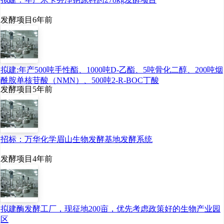
发酵项目
6年前
拟建:年产500吨手性酯、1000吨D-乙酯、5吨骨化二醇、200吨烟
酰胺单核苷酸（NMN）、500吨2-R-BOC丁酸
发酵项目
5年前
招标：万华化学眉山生物发酵基地发酵系统
发酵项目
4年前
拟建酶发酵工厂，现征地200亩，优先考虑政策好的生物产业园
区