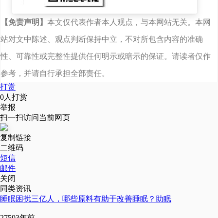
费用和其他费用混在一
起，致使不能及时享受研
【免责声明】
本文仅代表作者本人观点，与本网站无关。本网
站对文中陈述、观点判断保持中立，不对所包含内容的准确
发费加计扣除优惠。了解
性、可靠性或完整性提供任何明示或暗示的保证。请读者仅作
这一情况后，县税务局及
参考，并请自行承担全部责任。
时帮助完善制度，如实反
打赏
映经营状况，共减免所得
0
人打赏
举报
税523.11万元。2019年4月
扫一扫访问当前网页
起按13%缴纳增值税后，共
复制链接
计减免增值税29.35万元，
二维码
短信
企业负担进一步降低。
邮件
关闭
通过近几年的发展，
同类资讯
睡眠困扰三亿人，哪些原料有助于改善睡眠？助眠
阳成生物在顺利实现转型
2759
3年前