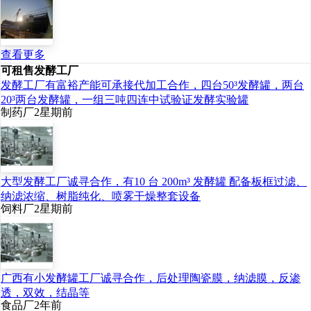
查看更多
可租售发酵工厂
发酵工厂有富裕产能可承接代加工合作，四台50³发酵罐，两台
20³两台发酵罐，一组三吨四连中试验证发酵实验罐
制药厂
2星期前
大型发酵工厂诚寻合作，有10 台 200m³ 发酵罐 配备板框过滤、
纳滤浓缩、树脂纯化、喷雾干燥整套设备
饲料厂
2星期前
广西有小发酵罐工厂诚寻合作，后处理陶瓷膜，纳滤膜，反渗
透，双效，结晶等
食品厂
2年前