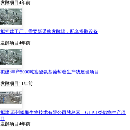
发酵项目
4年前
拟扩建工厂，需要新采购发酵罐，配套提取设备
发酵项目
4年前
拟建:年产5000吨盐酸氨基葡萄糖生产线建设项目
发酵项目
11年前
拟建:苏州鲲鹏生物技术有限公司胰岛素、GLP-1类似物生产项
目
发酵项目
4年前