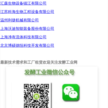
汇森生物设备镇江有限公司
升级，急需购置资金。为
江苏科海生物工程设备有限公司
此，鄄城县税务部门根据
温州利捷机械有限公司
企业纳税信用等级状况，
上海沃迪智能装备股份有限公司
积极协调金融部门，通过
上海净有流体科技有限公司
银税互动协议，发放信用
北京博硕德恒科技开发有限公司
贷款500万元，有效解决了
资金难题。另外，研发费
最新技术需求和工厂租赁欢迎关注发酵工业网
用加计扣除政策落实也帮
了企业大忙。去年，税务
部门在上门“一对一”辅导
时，发现该公司在进行研
发活动时没有备案，研发