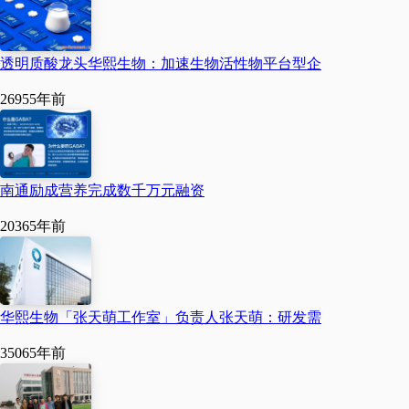
说：“从短期来看，淘汰落
后产能，加强治污环保可
透明质酸龙头华熙生物：加速生物活性物平台型企
能会损失一部分既得利
2695
5年前
益，但从长远角度讲，没
有好的环境，就没有企业
南通励成营养完成数千万元融资
的可持续发展。税务部门
协调贷款购置设备，落实
2036
5年前
减税降费政策，让我们把
更多的资金用于产品研发
华熙生物「张天萌工作室」负责人张天萌：研发需
和选聘人才上，尤其对我
3506
5年前
们这些科技型中小企业来
说，每减一分钱的税都是