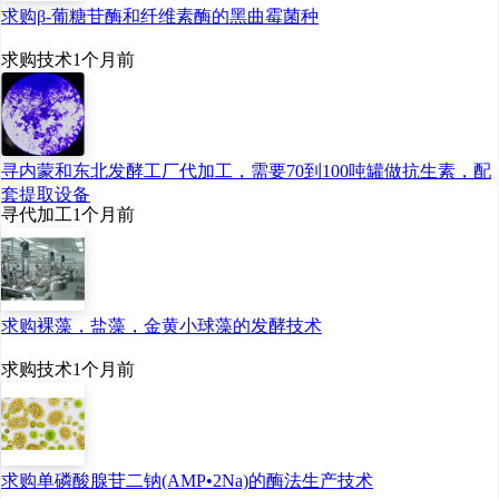
求购β-葡糖苷酶和纤维素酶的黑曲霉菌种
求购技术
1个月前
寻内蒙和东北发酵工厂代加工，需要70到100吨罐做抗生素，配
套提取设备
寻代加工
1个月前
求购裸藻，盐藻，金黄小球藻的发酵技术
求购技术
1个月前
求购单磷酸腺苷二钠(AMP•2Na)的酶法生产技术