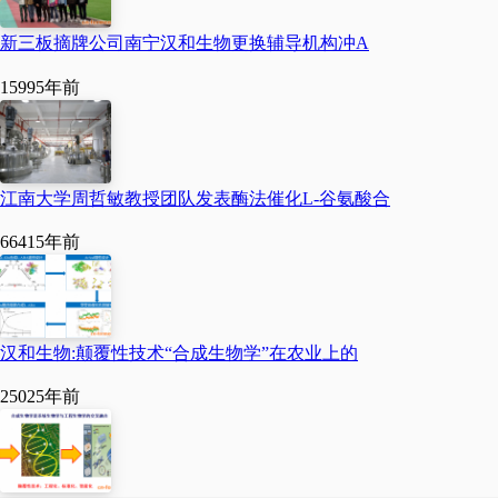
真金白银。”
新三板摘牌公司南宁汉和生物更换辅导机构冲A
1599
5年前
江南大学周哲敏教授团队发表酶法催化L-谷氨酸合
6641
5年前
汉和生物:颠覆性技术“合成生物学”在农业上的
2502
5年前