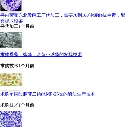
提供更强有力的科技支
寻内蒙和东北发酵工厂代加工，需要70到100吨罐做抗生素，配
撑。
套提取设备
寻代加工
1个月前
如何让更多的科技创
新更快转化为实实在在的
生产力？多位受访者表
求购裸藻，盐藻，金黄小球藻的发酵技术
示，关键是找准实验室与
求购技术
1个月前
市场之间的结合点。“当前
生物制造整体仍处于发展
早期阶段，需要从业者静
求购单磷酸腺苷二钠(AMP•2Na)的酶法生产技术
下心来做‘难而正确’的事，
求购技术
1个月前
也离不开多方合力营造的
创新氛围。”全国人大代