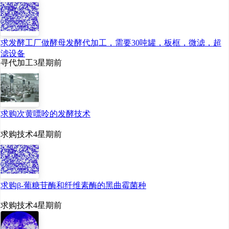
元，授权交易数量超过150
笔，创历史新高。
求发酵工厂做酵母发酵代加工，需要30吨罐，板框，微滤，超
滤设备
在十四届全国人大四
寻代加工
3星期前
次会议首场“部长通道”上，
科技部部长阴和俊表
示，“十五五”时期，科技部
求购次黄嘌呤的发酵技术
将强化高质量科技供给，
求购技术
4星期前
抓紧部署实施一批国家重
大科技项目，特别是加强
人工智能、生物制造、量
求购β-葡糖苷酶和纤维素酶的黑曲霉菌种
子科技、脑机接口等领域
求购技术
4星期前
的科技攻关，为产业发展