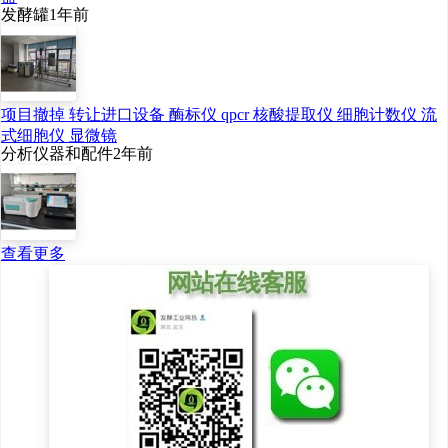
发酵罐
1年前
放’。”全国人大代表、江苏
恒瑞医药股份有限公司董
事长孙飘扬说。
项目撤掉 转让进口设备 酶标仪 qpcr 核酸提取仪 细胞计数仪 流
式细胞仪 显微镜
分析仪器和配件
2年前
（新华社北京3月10日
电）
查看更多