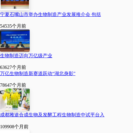
程工程、智能装备，生物
宁夏石嘴山市举办生物制造产业发展推介会 包括
制造正在催生越来越多交
5453
5个月前
叉学科。”全国人大代表、
中国工程院院士陈卫说。
生物制造迈向万亿级产业
走出实验室，越来越
多的生物制造新应用已走
6362
7个月前
万亿生物制造新赛道跃动“湖北身影”
向市场。在江苏创健医疗
7864
7个月前
科技股份有限公司，重组
胶原蛋白已成为爱美人士
的“心头好”，相关产品进入
成都雅途合成生物及发酵工程生物制造中试平台入
国际品牌供应链。在华大
10990
8个月前
基因，通过在DNA中进