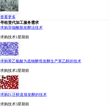
代的智能生物制造。”全国
政协委员、上海实业（集
查看更多
团）有限公司董事长冷伟
寻租赁代加工服务需求
青说。
求购异烟酰胺发酵法技术
求购技术
1星期前
坚持长期主义 深化
技术与市场结合
生物制造的巨大潜能
求购苯乙氨酸为底物酵母发酵生产苯乙醇的技术
已得到市场验证。以生物
求购技术
2星期前
制药为例，国家药监局数
据显示，2025年我国生物
求购D-泛醇直接发酵的技术
医药领域创新药对外授权
交易总金额突破1300亿美
求购技术
3星期前