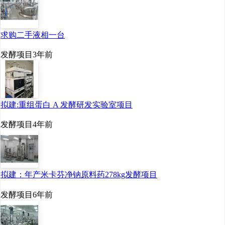
年产值超4000亿元，推动
生物制造成为新的经济增
求购二手液相一台
长点。
发酵项目
3年前
“十五五”规划纲要草案
提出了6方面109项重大工
拟建:重组蛋白 A 发酵研发实验室项目
程项目，其中生物制造被
发酵项目
4年前
列为引领新质生产力发展
方面的重大工程项目之
一。受访者普遍认为，在
拟建：年产米卡芬净钠原料药278kg发酵项目
政策与市场的多重驱动
发酵项目
6年前
下，我国生物制造产业将
在“十五五”时期快速发展。