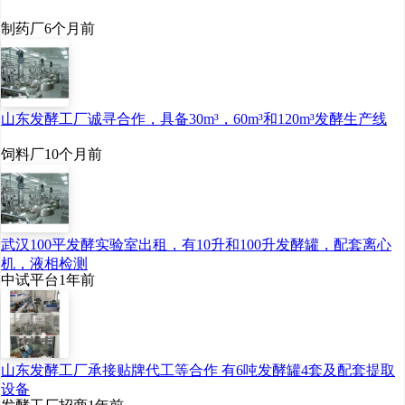
代表、扬子江药业集团董
制药厂
6个月前
事长徐浩宇表示，这些年
公司的数智化深耕实践为
AI应用积累了肥沃的“数据
山东发酵工厂诚寻合作，具备30m³，60m³和120m³发酵生产线
土壤”，已研发出数十项成
饲料厂
10个月前
熟应用，未来会进一步以
数智化创新助推中医药现
代化。
武汉100平发酵实验室出租，有10升和100升发酵罐，配套离心
机，液相检测
当生物技术与信息技
中试平台
1年前
术结合，越来越多的“无
解”难题正在看到“有解”曙
山东发酵工厂承接贴牌代工等合作 有6吨发酵罐4套及配套提取
光。在镁伽鲲鹏实验室，
设备