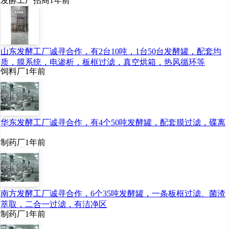
发酵工厂招商
1年前
依托智慧实验室操作系统
指挥调度，不同设备之间
高度协同，可精密完成细
山东发酵工厂诚寻合作，有2台10吨，1台50台发酵罐，配套均
胞培养、高通量筛选等精
质，膜系统，电渗析，板框过滤，真空烘箱，热风循环等
饲料厂
1年前
细操作，将部分试验周期
从6至10个月缩短至6至8
周。
华东发酵工厂诚寻合作，有4个50吨发酵罐，配套膜过滤，碟离
“未来，融合人工智
制药厂
1年前
能、基因工程与合成生物
学技术，可将
疫苗
研发与
南方发酵工厂诚寻合作，6个35吨发酵罐，一条板框过滤、菌渣
生产由经验驱动升级为可
萃取，二合一过滤，有洁净区
编程、可预测、可快速迭
制药厂
1年前