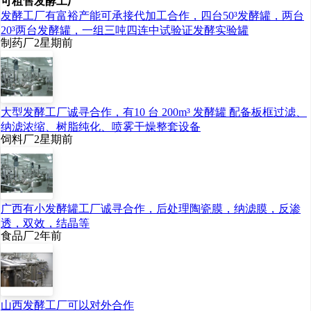
可租售发酵工厂
发酵工厂有富裕产能可承接代加工合作，四台50³发酵罐，两台
发周期、降低试错成本，
20³两台发酵罐，一组三吨四连中试验证发酵实验罐
推动整个产业从传统的‘经
制药厂
2星期前
验驱动’‘试错驱动’向‘数据
驱动’‘模型驱动’的新范式转
大型发酵工厂诚寻合作，有10 台 200m³ 发酵罐 配备板框过滤、
型。”郝海平委员说。
纳滤浓缩、树脂纯化、喷雾干燥整套设备
饲料厂
2星期前
不单在研发环节，人
工智能还能提升制造环节
的生产效率。
广西有小发酵罐工厂诚寻合作，后处理陶瓷膜，纳滤膜，反渗
透，双效，结晶等
食品厂
2年前
“人工智能具有极强的
赋能作用，在产业各环节
均有破题潜力。”全国人大
山西发酵工厂可以对外合作