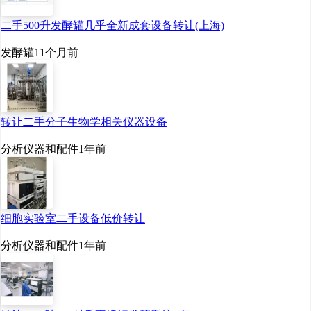
律的监管框架。”
二手500升发酵罐几乎全新成套设备转让(上海)
郝海平委员建议，要
发酵罐
11个月前
培养既懂技术又懂金融知
识的专业化投资人队伍，
转让二手分子生物学相关仪器设备
也要积极打造适合国情的
分析仪器和配件
1年前
创新研发生态区，通过药
品审评审批改革、中试平
台体系化布局、资本市场
细胞实验室二手设备低价转让
精准支持等一系列举措，
分析仪器和配件
1年前
构建起全方位、多层次的
政策赋能体系。
值得一提的是，生物