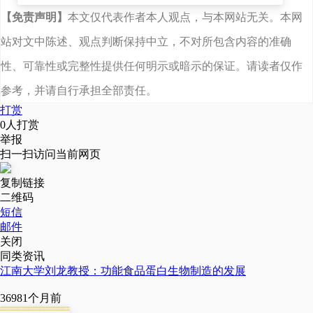
【免责声明】
本文仅代表作者本人观点，与本网站无关。本网
示，生物医药是生物制造
站对文中陈述、观点判断保持中立，不对所包含内容的准确
的重要发展方向。通过生
性、可靠性或完整性提供任何明示或暗示的保证。请读者仅作
物制造技术，不仅能研发
参考，并请自行承担全部责任。
治疗效果更好的创新药，
打赏
而且能制造出胰岛素等维
0
人打赏
举报
持人体运转所必需的物
扫一扫访问当前网页
质，进而形成针对不同人
复制链接
群的全生命周期健康管理
二维码
短信
方案和产品矩阵。
邮件
关闭
同类资讯
走进中国药科大学多
江南大学刘龙教授：功能食品蛋白生物制造的发展
靶标天然药物全国重点实
3698
1个月前
验室，记者了解到，通过