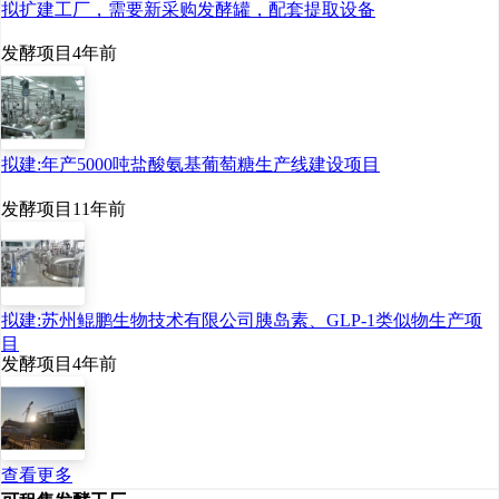
拟扩建工厂，需要新采购发酵罐，配套提取设备
该如何更快速破译“生
发酵项目
4年前
命密码”，进而指导生物制
造产业快速成长？人工智
能技术+生物制造，成为两
拟建:年产5000吨盐酸氨基葡萄糖生产线建设项目
会代表委员口中的“高频
发酵项目
11年前
词”。
“人工智能技术凭借其
拟建:苏州鲲鹏生物技术有限公司胰岛素、GLP-1类似物生产项
强大的数据挖掘与整合能
目
发酵项目
4年前
力，以及精准的模型预测
与模拟推演优势，能够显
著提升各研发环节的确定
查看更多
性和成功率，大幅缩短研