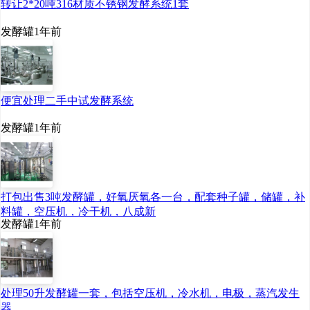
转让2*20吨316材质不锈钢发酵系统1套
制造正处于发展初期，加
发酵罐
1年前
强国际交流合作不可或
缺。政府工作报告提出，
进一步扩大增值电信、生
便宜处理二手中试发酵系统
物技术、外商独资医院等
发酵罐
1年前
领域开放试点。
“我们不能闭门造车，
打包出售3吨发酵罐，好氧厌氧各一台，配套种子罐，储罐，补
要鼓励企业加强国际合
料罐，空压机，冷干机，八成新
发酵罐
1年前
作，同时推动自主在海外
开展临床试验，完善全球
商业化布局，努力让中国
处理50升发酵罐一套，包括空压机，冷水机，电极，蒸汽发生
器
创新药在世界舞台‘绽