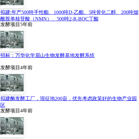
拟建:年产500吨手性酯、1000吨D-乙酯、5吨骨化二醇、200吨烟
人工智能技术助力
酰胺单核苷酸（NMN）、500吨2-R-BOC丁酸
发酵项目
5年前
释放更多发展潜力
国家发展和改革委员
会主任郑栅洁在十四届全
招标：万华化学眉山生物发酵基地发酵系统
国人大四次会议经济主题
发酵项目
4年前
记者会上表示，将重点打
造包括生物制造在内的六
大未来产业，称这些产业
拟建酶发酵工厂，现征地200亩，优先考虑政策好的生物产业园
区
处在技术突破“前夜”，现在
发酵项目
4年前
的未来产业可能就是明天
的新兴支柱产业。