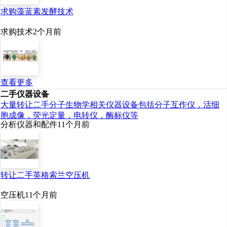
表、晨光生物科技集团股
求购藻蓝素发酵技术
份有限公司董事长卢庆国
求购技术
2个月前
说。
陈卫代表认为，生物
查看更多
制造的技术突破依赖于生
二手仪器设备
大量转让二手分子生物学相关仪器设备包括分子互作仪，活细
物学、化学、信息科学和
胞成像，荧光定量，电转仪，酶标仪等
分析仪器和配件
11个月前
材料学等学科的深度交
融，这要求高校打破传统
院系与学科壁垒。“加强顶
转让二手英格索兰空压机
层设计和统筹协调，建立
空压机
11个月前
产业发展协调机制，加快
完善适应生物制造创新规