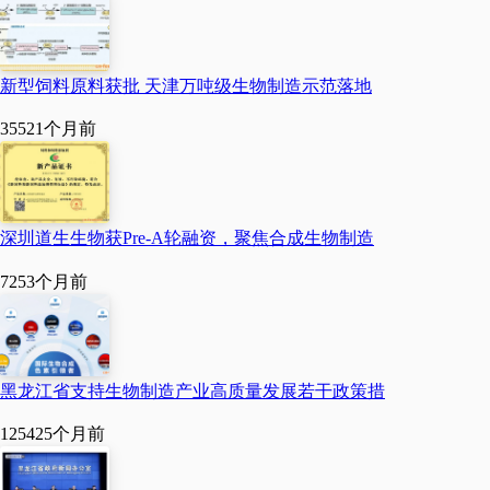
给抗体蛋白加装分子级别
药物“弹头”，形成的
新型饲料原料获批 天津万吨级生物制造示范落地
ADC（抗体偶联药物）新
3552
1个月前
药有利于定向杀死肿瘤细
胞，在提升疗效的同时大
幅降低副作用。
深圳道生生物获Pre-A轮融资，聚焦合成生物制造
725
3个月前
“从酿酒到制酱，人类
利用生物制造的实践早已
有之。如今从微生物代
黑龙江省支持生物制造产业高质量发展若干政策措
谢、‘细胞工厂’到酶技术、
12542
5个月前
生物催化工程，从合成生
物学、未来食品到生物过