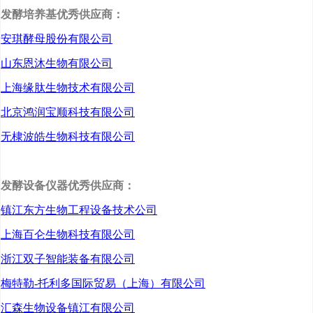
发酵培养基优秀供应商：
它能生产出新药物，让疑
安琪酵母股份有限公司
难杂症找到可解路径；它
山东恩沐生物有限公司
具备颠覆性潜力，让细胞
上海缘肽生物技术有限公司
化身“工厂”，推动新材料等
北京鸿润宝顺科技有限公司
产业转型升级……
无棣波皓生物科技有限公司
作为“十五五”规划纲要
草案中前瞻布局的未来产
发酵设备仪器优秀供应商：
业之一，生物制造已经成
镇江东方生物工程设备技术公司
上海百仑生物科技有限公司
为全球科技竞争、产业竞
浙江双子智能装备有限公司
争的焦点领域。参加全国
梅特勒-托利多国际贸易（上海）有限公司
两会的多位代表委员认
汇森生物设备镇江有限公司
为，我国生物制造产业已