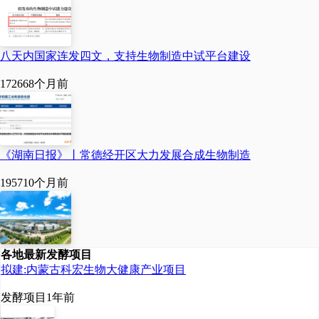
行“微操”编辑，开发出多款
高性能
酵母
菌株，已在风
八天内国家连发四文，支持生物制造中试平台建设
味物质、食品添加剂、特
17266
8个月前
种啤酒等产品的生产中展
现出应用前景。
《湖南日报》丨常德经开区大力发展合成生物制造
工业和信息化部数据
1957
10个月前
显示，“十四五”期间，我国
生物制造产业规模稳步扩
大，总规模达1.1万亿元，
各地最新发酵项目
生物发酵产品产量占全球
拟建:内蒙古科宏生物大健康产业项目
70%以上。其中食品及添加
发酵项目
1年前
剂、生物制药等细分领域