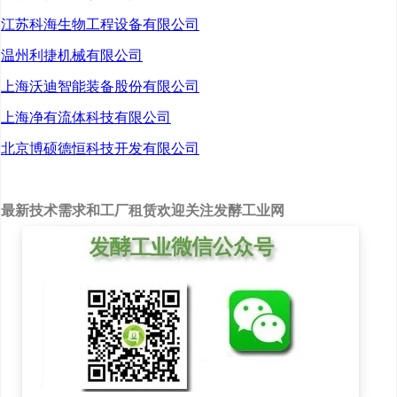
江苏科海生物工程设备有限公司
初具规模，并将在人工智
温州利捷机械有限公司
能（AI）的助力下驶上快
上海沃迪智能装备股份有限公司
车道。
上海净有流体科技有限公司
多点突破 蓬勃发展
北京博硕德恒科技开发有限公司
“打造集成电路、航空
最新技术需求和工厂租赁欢迎关注发酵工业网
航天、生物医药、低空经
济等新兴支柱产业。”政府
工作报告在部署今年工作
时提出。
全国政协委员、中国
药科大学校长郝海平表