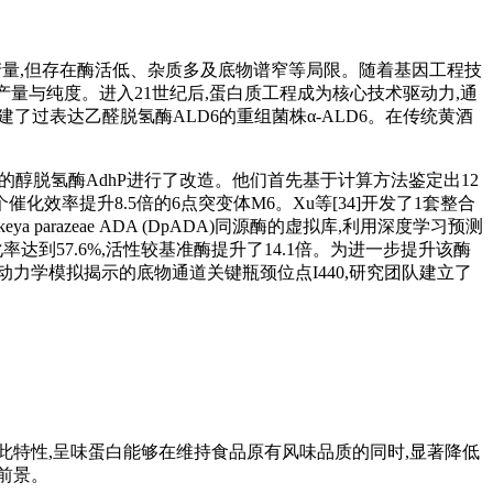
产量,但存在酶活低、杂质多及底物谱窄等局限。随着基因工程技
升了酶的产量与纯度。进入21世纪后,蛋白质工程成为核心技术驱动力,通
,构建了过表达乙醛脱氢酶ALD6的重组菌株α-ALD6。在传统黄酒
i来源的醇脱氢酶AdhP进行了改造。他们首先基于计算方法鉴定出12
效率提升8.5倍的6点突变体M6。Xu等[34]开发了1套整合
ya parazeae ADA (DpADA)同源酶的虚拟库,利用深度学习预测
的转化率达到57.6%,活性较基准酶提升了14.1倍。为进一步提升该酶
分子动力学模拟揭示的底物通道关键瓶颈位点I440,研究团队建立了
特性,呈味蛋白能够在维持食品原有风味品质的同时,显著降低
前景。