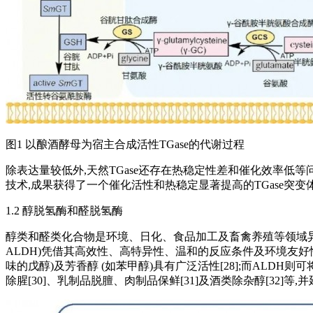
图1 以酿酒酵母为宿主合成活性TGase的代谢过程
除表达量较低外,天然TGase还存在热稳定性差和催化效率低等问题。
技术,成果获得了一个催化活性和热稳定显著提高的TGase突变体FRAPD
1.2 醇脱氢酶和醛脱氢酶
醇类和醛类化合物是环境、日化、食品加工及畜禽养殖等领域异味污染的核心组分。作
ALDH)凭借其高效性、高特异性、温和的反应条件及环境友好性,
味的戊醇)及芳香醇 (如苯甲醇)具有广泛活性[28];而ALDH
除腥[30]、乳制品脱膻、肉制品保鲜[31]及酒类除杂醇[32