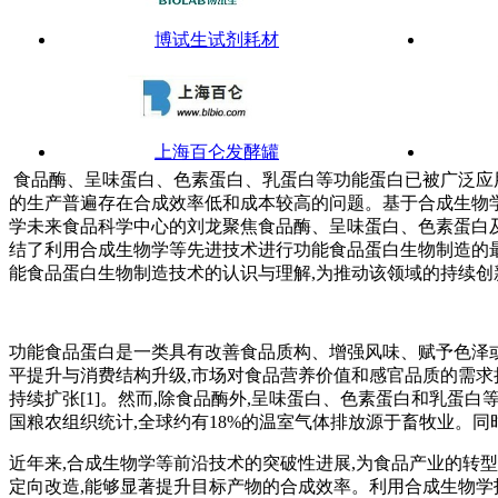
博试生试剂耗材
上海百仑发酵罐
食品酶、呈味蛋白、色素蛋白、乳蛋白等功能蛋白已被广泛应
的生产普遍存在合成效率低和成本较高的问题。基于合成生物学
学未来食品科学中心的刘龙聚焦食品酶、呈味蛋白、色素蛋白及
结了利用合成生物学等先进技术进行功能食品蛋白生物制造的
梅特勒-托利多
能食品蛋白生物制造技术的认识与理解,为推动该领域的持续
功能食品蛋白是一类具有改善食品质构、增强风味、赋予色泽
平提升与消费结构升级,市场对食品营养价值和感官品质的需求持续增长。据
持续扩张[1]。然而,除食品酶外,呈味蛋白、色素蛋白和乳
国粮农组织统计,全球约有18%的温室气体排放源于畜牧业。
近年来,合成生物学等前沿技术的突破性进展,为食品产业的转
定向改造,能够显著提升目标产物的合成效率。利用合成生物学技