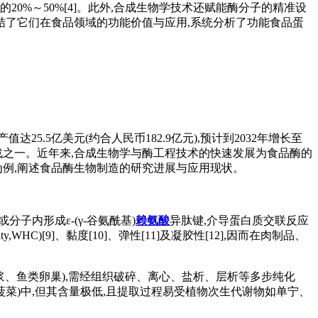
的20%～50%[4]。此外,合成生物学技术还赋能酶分子的精准设
结了它们在食品领域的功能价值与应用,系统分析了功能食品蛋
产值达25.5亿美元(约合人民币182.9亿元),预计到2032年增长至
心挑战之一。近年来,合成生物学与酶工程技术的快速发展为食品酶的
为例,阐述食品酶生物制造的研究进展与应用现状。
或分子内形成ε-(γ-谷氨酰基)
赖氨酸
异肽键,介导蛋白质交联反应
y,WHC)[9]、黏度[10]、弹性[11]及凝胶性[12],因而在肉制品、
牛血浆、鱼类卵巢),需经组织破碎、离心、盐析、层析等多步纯化
片 (如菠菜)中,但其含量极低,且提取过程易受植物次生代谢物如单宁、