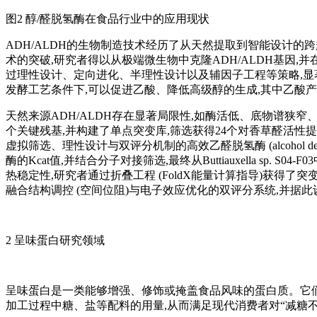
图2 醇/醛脱氢酶在食品行业中的应用现状
ADH/ALDH的生物制造技术经历了从天然提取到智能设计
术的突破,研究者得以从极端微生物中克隆ADH/ALDH基因,并在E
过理性设计、定向进化、半理性设计以及辅因子工程等策略,显著优化了酶
发酵工艺条件下,可以促进乙酸、降低高级醇的生成,其中乙酸产量是出
天然来源ADH/ALDH存在显著局限性,如酶活低、底物谱狭窄、酸
个关键残基,并构建了单点突变库,筛选获得24个对香草醛活性提升
虚拟筛选、理性设计与双评分机制的高效乙醛脱氢酶 (alcohol dehyd
酶的Kcat值,并结合分子对接筛选,最终从Buttiauxella s
热稳定性,研究者通过折叠工程 (FoldX能量计算指导)获得了突
融合结构调控 (空间位阻)与电子效应优化的双评分系统,并据此设计出
2 呈味蛋白研究领域
呈味蛋白是一类能够增强、修饰或掩盖食品风味的蛋白质。它们
加工过程中糖、盐等配料的用量,从而满足现代消费者对“减糖不