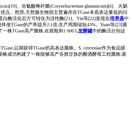
)[19]、谷氨酸棒杆菌(Corynebacterium glutamicum)[6]、大肠
高、成本低等优点。然而,天然微生物宿主普遍存在TGase本底表达量低的问
蛋白酶活化后方可转化为活性酶[21]。Yin等[22]发现在
培养基
中
使TGase的产率提升2.1倍,生产周期缩短43%。Yuan等[23]通
株TGase高产菌株,在摇瓶和1 000 L
发酵罐
中的酶活分别达
达TGase,以期获得TGase的高表达菌株。S. cerevisiae作为食品级
于代谢工程策略成功构建了一株能够高产谷胱甘肽的酿酒酵母工程菌株;基