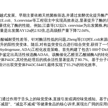
的跨越式发展。早期主要依赖天然菌株筛选,并通过发酵优化提升酶
.coli、S.cerevisiae等工程宿主中实现高效表达,显著提
的性能。例如,江森等[32]以S. cerevisiae为出发菌株
发菌AY12α的2.92倍,总高级醇产量下降72.04%。
碱耐受性差等。针对酶活性低的问题,Zheng等[33]对E.col
的阳性突变体。随后,对有益突变位点进行组合突变,获得了一个催化
rogenase, ADA)工程化改造策略。首先构建了包含5 000个Dicke
p. S04-F03中鉴定出高活性候选酶ADA6。该酶催化乙醛至乙酰辅酶A
变体P443C,其经热处理后的残余活性显著提高了80.7%。基于
双突变体P443C/I440T,最终实现了93.2%的转化效率。
通过作用于舌头上的味觉受体,直接引发或调控味觉感知。基于此
减甜”、“减盐不减咸”等健康食品的核心诉求,展现出广阔的应用