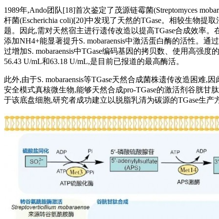
1989年,Ando团队[18]首次鉴定了茂源链霉菌(Streptomyces mobara
杆菌(Escherichia coli)[20]中发现了天然的TGas
题。因此,需对天然宿主进行遗传改造以提高TGase合成效率。在微生物
添加NH4+能显著提升S. mobaraensis中激活蛋白酶的活性。通
过增加S. mobaraensis中TGase编码基因的拷贝数、使用高强
56.43 U/mL和63.18 U/mL,是目前已报道的最高酶活。
此外,由于S. mobaraensis等TGase天然合成菌株遗传改造困
安全模式真核微生物,能够天然合成pro-TGase的激活剂谷胱甘肽
于该底盘细胞,研究者成功建立以脱脂乳清为碳源的TGase生产方式[2