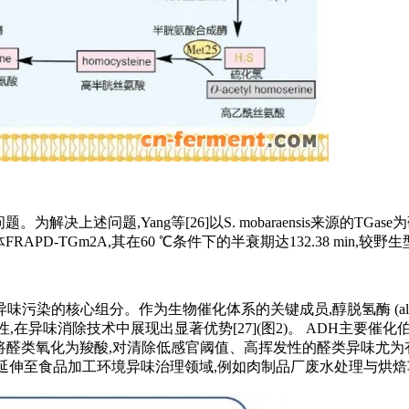
为解决上述问题,Yang等[26]以S. mobaraensis来源的
-TGm2A,其在60 ℃条件下的半衰期达132.38 min,较野生型提
为生物催化体系的关键成员,醇脱氢酶 (alcohol dehydrogena
在异味消除技术中展现出显著优势[27](图2)。 ADH主要催
则可将醛类氧化为羧酸,对清除低感官阈值、高挥发性的醛类异味尤为有效
]等,并延伸至食品加工环境异味治理领域,例如肉制品厂废水处理与烘