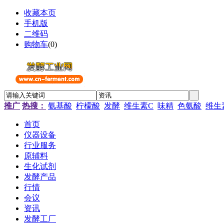
收藏本页
手机版
二维码
购物车
(
0
)
推广
热搜：
氨基酸
柠檬酸
发酵
维生素C
味精
色氨酸
维生
首页
仪器设备
行业服务
原辅料
生化试剂
发酵产品
行情
会议
资讯
发酵工厂