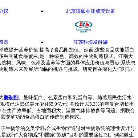
析仪
北京博硕吞沫成套设备
感器
江苏科海发酵罐
或提升营养价值,提高了食品附加值。然而,这些食品功能蛋白
多种功能食品蛋白,是一种绿色、高效的生物制造模式。江南大
品质构、风味、色泽及营养等方面的具体应用价值与贡献;系统总
物制造未来发展所面临的机遇与挑战。研究旨在深化人们对功
安琪微生物营养
为
酶制剂
、呈味蛋白、色素蛋白和乳蛋白等。随着居民生活水
规模已达65亿美元(约465.9亿元),并预计以5.3%的年复合增长率
,存在生产效率低、占地面积大、温室气体排放多等问题。据联合
急需变革功能食品蛋白的传统制造模式。
分子生物学的交叉学科,合成生物学通过对生物系统的理性设计与
践行“大食物观”和国家“双碳”目标的重要途径[3]。例如微生