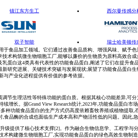
镇江东方生工
西尔曼传感分
双子智能
瑞士哈美顿传
用于食品加工领域。它们通过改善食品质构、增强风味、赋予色泽
技术构筑微生物细胞工厂,能够以廉价的生物质为原料高效合成
乳蛋白这4类具有代表性的功能食品蛋白,阐述了它们在提升食
最新研究进展、关键技术突破与发展现状;展望了功能食品蛋白生
利捷机械
升华拜克
创新与产业化进程提供有价值的参考依据。
或调节生理活性等特殊功能的蛋白质。根据其核心功能差异,可分
Grand View Research统计,2023年,功能食品蛋白市场
蛋白等多种功能食品蛋白的生产方式仍高度依赖畜牧养殖或植物提取
同时,食品酶的合成也面临生产成本高和产物活性低的问题。因此,
型升级提供了核心技术支撑[2]。作为融合生物信息学、工程学与
术构建微生物细胞工厂,实现功能食品蛋白的绿色高效生物制造,是