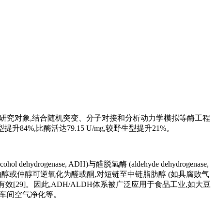
TGase为研究对象,结合随机突变、分子对接和分析动力学模拟等酶工程
升84%,比酶活达79.15 U/mg,较野生型提升21%。
se, ADH)与醛脱氢酶 (aldehyde dehydrogenase,
化伯醇或仲醇可逆氧化为醛或酮,对短链至中链脂肪醇 (如具腐败气
[29]。因此,ADH/ALDH体系被广泛应用于食品工业,如大豆
焙车间空气净化等。