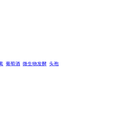
素
葡萄酒
微生物发酵
头孢