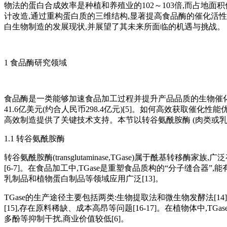
物法的蛋白合成效率是种植和养殖业的102～103倍,而占地面积仅
计改造,通过重构蛋白质的三维结构,显著提高食品酶的催化活
白生物制造的发展现状,并展望了其未来所面临的机遇与挑战。
1 食品酶研究领域
食品酶是一类能够加速食品加工过程并提升产品品质的生物催化剂。据Intros
41.6亿美元(约合人民币298.4亿元)[5]。如何高效获
高效制造提供了关键技术支持。本节以转谷氨酰胺酶 (肉类或乳
1.1 转谷氨酰胺酶
转谷氨酰胺酶(transglutaminase,TGase)属于酰基转
[6-7]。在食品加工中,TGase是重塑食品质构的“分子缝合器”,能有效调控
乳制品和植物蛋白制品等领域应用广泛[13]。
TGase的生产途径主要包括两类:生物提取法和微生物发酵法[1
[15],存在原料稀缺、成本高昂等问题[16-17]。在植物体中,
多酚等抑制干扰,商业价值较低[6]。