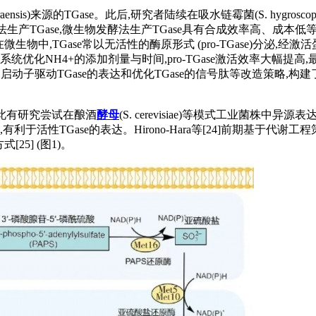
ensis)来源的TGase。此后,研究者陆续在吸水链霉菌(S. hygroscopicus
e。相较生物提取法生产TGase,微生物发酵法生产TGase具有合成效率
中,TGase常以无活性的酶原形式 (pro-TGase)分泌,经激活
过系统优化NH4+的添加剂量与时间,pro-TGase激活效率大幅提高,最终
度的启动子驱动TGase的表达和优化TGase的信号肽等改造策略,构建了一
难,因此有研究尝试在酿酒
酵母
(S. cerevisiae)等模式工业菌株中异源表
,有利于活性TGase的表达。Hirono-Hara等[24]前期基
5] (图1)。