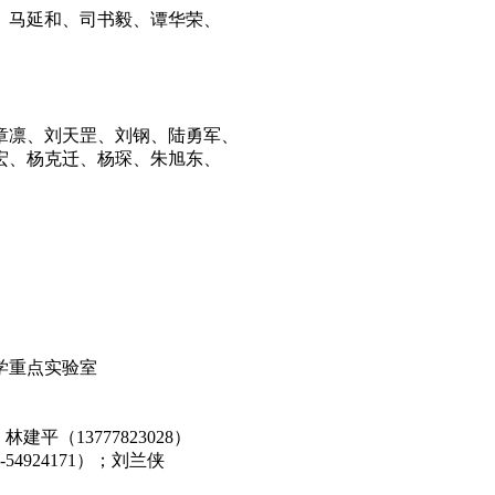
、马延和、司书毅、谭华荣、
章凛、刘天罡、刘钢、陆勇军、
宏、杨克迁、杨琛、朱旭东、
学重点实验室
林建平（13777823028）
924171）；刘兰侠