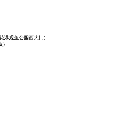
花港观鱼公园西大门)
会议）