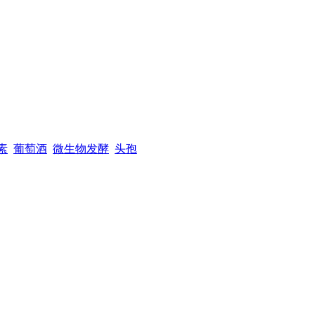
素
葡萄酒
微生物发酵
头孢