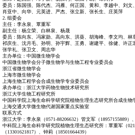
委员：陈国强、陈代杰、冯雁、何正国、黄和、李越中、刘文
肖亚中、向华、元英进、严杰、张立新、张长生、庄英萍
2. 组委会
主任：李永泉、覃重军
副主任：杨立荣、白林泉、杨晟
委员：陈向东、冯家勋、高向东、洪葵、胡海峰、李文均、林
祁庆生、沈月毛、孙明、孙宇辉、王勇、谢建平、徐健、许正
张学礼、张卫文、周志华
主办单位：中国微生物学会
中国微生物学会分子微生物学与生物工程专业委员会
浙江省微生物学会
上海市微生物学会
上海生物工程学会合成生物学专业委员会
承办单位：浙江大学药物生物技术研究所
浙江大学生物工程研究所
中国科学院上海生命科学研究院植物生理生态研究所合成生物
上海交通大学微生物代谢国家重点实验室
联系方式
浙江大学：李永泉（0571-88206632）管文军（18957155889）、
中科院上海生命科学研究院植物生理生态研究所：覃重军（021-54
（13301621817）、钟莉（18501664439）