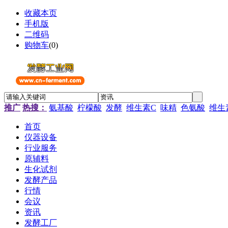
收藏本页
手机版
二维码
购物车
(
0
)
推广
热搜：
氨基酸
柠檬酸
发酵
维生素C
味精
色氨酸
维生
首页
仪器设备
行业服务
原辅料
生化试剂
发酵产品
行情
会议
资讯
发酵工厂