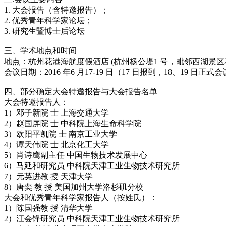
1. 大会报告（含特邀报告）；
2. 优秀青年科学家论坛；
3. 研究生暨博士后论坛
三、学术地点和时间
地点：杭州花港海航度假酒店 (杭州杨公堤1 号，毗邻西湖景区
会议日期：2016 年6 月17-19 日（17 日报到，18、19 日正式
四、部分确定大会特邀报告与大会报告名单
大会特邀报告人：
1）邓子新院 士 上海交通大学
2）赵国屏院 士 中科院上海生命科学院
3）欧阳平凯院 士 南京工业大学
4）谭天伟院 士 北京化工大学
5）肖诗鹰副主任 中国生物技术发展中心
6）马延和研究员 中科院天津工业生物技术研究所
7）元英进教 授 天津大学
8）唐奕 教 授 美国加州大学洛杉矶分校
大会和优秀青年科学家报告人（按姓氏）：
1）陈国强教 授 清华大学
2）江会锋研究员 中科院天津工业生物技术研究所