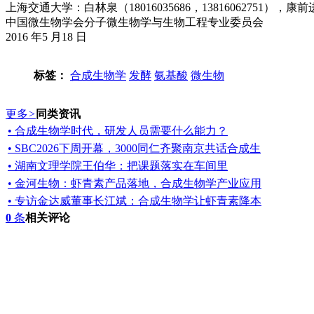
上海交通大学：白林泉（18016035686，13816062751），康前进（
中国微生物学会分子微生物学与生物工程专业委员会
2016 年5 月18 日
标签：
合成生物学
发酵
氨基酸
微生物
更多
>
同类资讯
• 合成生物学时代，研发人员需要什么能力？
• SBC2026下周开幕，3000同仁齐聚南京共话合成生
• 湖南文理学院王伯华：把课题落实在车间里
• 金河生物：虾青素产品落地，合成生物学产业应用
• 专访金达威董事长江斌：合成生物学让虾青素降本
0
条
相关评论