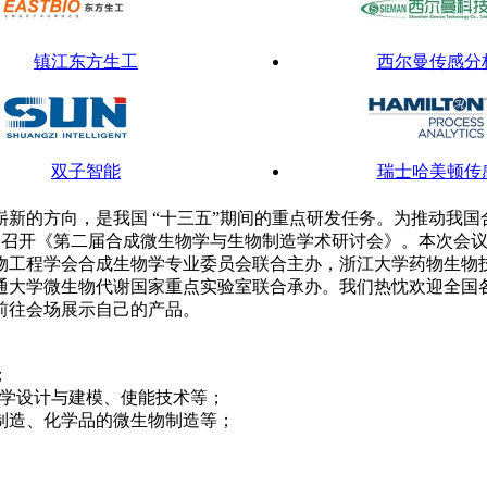
镇江东方生工
西尔曼传感分
双子智能
瑞士哈美顿传
新的方向，是我国 “十三五”期间的重点研发任务。为推动我
丽的杭州西湖召开《第二届合成微生物学与生物制造学术研讨会》。本
物工程学会合成生物学专业委员会联合主办，浙江大学药物生物
利捷机械
升华拜克
通大学微生物代谢国家重点实验室联合承办。我们热忱欢迎全国
前往会场展示自己的产品。
；
生物学设计与建模、使能技术等；
物制造、化学品的微生物制造等；