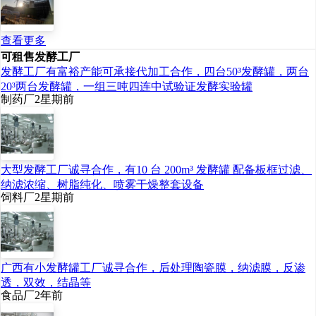
查看更多
可租售发酵工厂
发酵工厂有富裕产能可承接代加工合作，四台50³发酵罐，两台
20³两台发酵罐，一组三吨四连中试验证发酵实验罐
制药厂
2星期前
大型发酵工厂诚寻合作，有10 台 200m³ 发酵罐 配备板框过滤、
纳滤浓缩、树脂纯化、喷雾干燥整套设备
饲料厂
2星期前
广西有小发酵罐工厂诚寻合作，后处理陶瓷膜，纳滤膜，反渗
透，双效，结晶等
食品厂
2年前