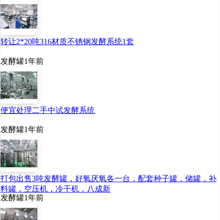
转让2*20吨316材质不锈钢发酵系统1套
发酵罐
1年前
便宜处理二手中试发酵系统
发酵罐
1年前
打包出售3吨发酵罐，好氧厌氧各一台，配套种子罐，储罐，补
料罐，空压机，冷干机，八成新
发酵罐
1年前