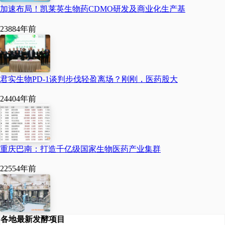
加速布局！凯莱英生物药CDMO研发及商业化生产基
2388
4年前
君实生物PD-1谈判步伐轻盈离场？刚刚，医药股大
2440
4年前
重庆巴南：打造千亿级国家生物医药产业集群
2255
4年前
各地最新发酵项目