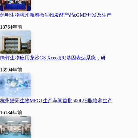
势，分享最新前沿成果。
药明生物杭州新增微生物发酵产品cGMP开发及生产
希望与会各方以此为契
1876
4年前
机，进一步搭建生物医药
国际前沿技术交流的舞
台，谋求互动合作的机
绿竹生物应用龙沙GS Xceed(R)基因表达系统，研
遇，打造生物医药项目对
1399
4年前
接与成果转化的平台，助
力全省医药产业发展迈上
新台阶！（小谷）
杭州皓阳生物MFG1生产车间首批500L细胞培养生产
1618
4年前