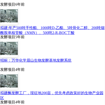
发酵项目
6年前
拟建:年产500吨手性酯、1000吨D-乙酯、5吨骨化二醇、200吨烟
酰胺单核苷酸（NMN）、500吨2-R-BOC丁酸
发酵项目
5年前
招标：万华化学眉山生物发酵基地发酵系统
发酵项目
4年前
拟建酶发酵工厂，现征地200亩，优先考虑政策好的生物产业园
区
发酵项目
4年前