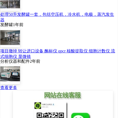
处理50升发酵罐一套，包括空压机，冷水机，电极，蒸汽发生
器
发酵罐
1年前
项目撤掉 转让进口设备 酶标仪 qpcr 核酸提取仪 细胞计数仪 流
式细胞仪 显微镜
分析仪器和配件
2年前
查看更多