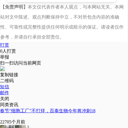
【免责声明】
本文仅代表作者本人观点，与本网站无关。本网
药物快速发展。
站对文中陈述、观点判断保持中立，不对所包含内容的准确
会上，博奥信CEO陈明
性、可靠性或完整性提供任何明示或暗示的保证。请读者仅作
久博士、美国国家科学院
参考，并请自行承担全部责任。
院士Michael karin博士、美
打赏
0
人打赏
国约翰霍普金斯大学肿瘤
举报
扫一扫访问当前网页
免疫中心主任郑雷博士、
复制链接
方恩医药发展公司首席商
二维码
务官傅维明博士、上海市
短信
邮件
免疫研究所所长苏冰博士
关闭
同类资讯
等五位嘉宾分别带来精彩
春节“细胞工厂”不打烊，百泰生物今年将冲刺18
的主题报告。
2270
5个月前