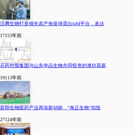
与会代表围绕药物开发
靶点、创新抗体的发现和
汉腾生物打造领先高产免疫球蛋白lgM平台，表达
开发、抗体基因多样化的
1715
3年前
调控机制、抗体药物的肿
瘤治疗进展、抗体药物的
免疫疗法临床开发以及抗
石药控股集团与山东华品生物共同投资的潍坊高新
体药物相关法规进展进行
1911
3年前
了充分的沟通和探讨。
富阳生物医药产业再添新动能，“海正生物”拟投
国内外知名学者、企业
2712
4年前
高层、技术精英云集药
谷，探讨全球医药创新趋