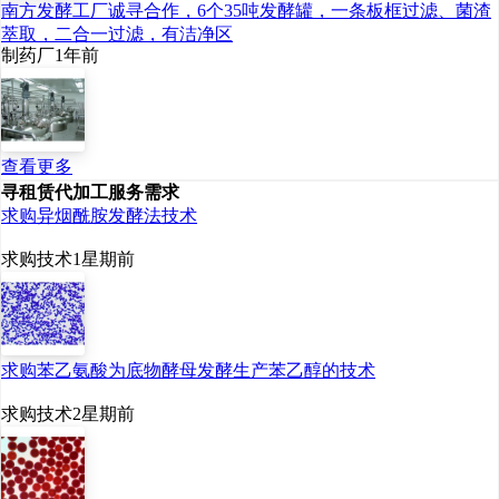
南方发酵工厂诚寻合作，6个35吨发酵罐，一条板框过滤、菌渣
萃取，二合一过滤，有洁净区
制药厂
1年前
查看更多
寻租赁代加工服务需求
求购异烟酰胺发酵法技术
求购技术
1星期前
求购苯乙氨酸为底物酵母发酵生产苯乙醇的技术
求购技术
2星期前