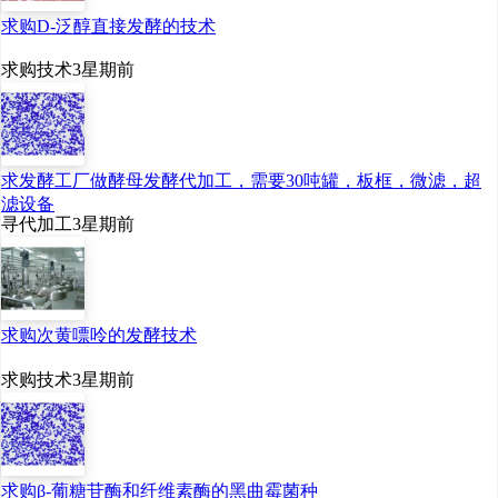
求购D-泛醇直接发酵的技术
求购技术
3星期前
求发酵工厂做酵母发酵代加工，需要30吨罐，板框，微滤，超
滤设备
寻代加工
3星期前
求购次黄嘌呤的发酵技术
求购技术
3星期前
求购β-葡糖苷酶和纤维素酶的黑曲霉菌种