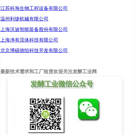
陈明久博士介绍说，博奥
江苏科海生物工程设备有限公司
信是江北新区第一家专注
温州利捷机械有限公司
创新型抗体药物研发的公
上海沃迪智能装备股份有限公司
司，拥有资深的运营团
上海净有流体科技有限公司
队、高端抗体技术平台和
北京博硕德恒科技开发有限公司
科学顾问团队。公司每年
都会邀请顾问团评估项
最新技术需求和工厂租赁欢迎关注发酵工业网
目、预测趋势、把关研
发，希望以此次高端创新
抗体药物研发国际研讨会
为契机，共同聆听行业顶
尖专家分享最新研究成
果，推动园区创新性抗体