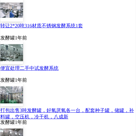
转让2*20吨316材质不锈钢发酵系统1套
发酵罐
1年前
便宜处理二手中试发酵系统
发酵罐
1年前
打包出售3吨发酵罐，好氧厌氧各一台，配套种子罐，储罐，补
料罐，空压机，冷干机，八成新
发酵罐
1年前