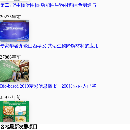
第二届“生物活性物·功能性生物材料绿色制造与
2027
5年前
专家学者齐聚山西孝义 共话生物降解材料的应用
2788
6年前
Bio-based 2019精彩信息播报：200位业内人已咨
3597
7年前
各地最新发酵项目