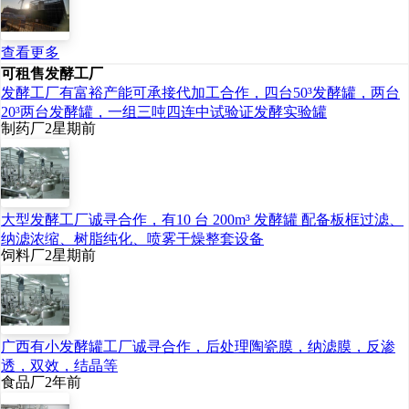
查看更多
可租售发酵工厂
发酵工厂有富裕产能可承接代加工合作，四台50³发酵罐，两台
20³两台发酵罐，一组三吨四连中试验证发酵实验罐
制药厂
2星期前
大型发酵工厂诚寻合作，有10 台 200m³ 发酵罐 配备板框过滤、
纳滤浓缩、树脂纯化、喷雾干燥整套设备
饲料厂
2星期前
广西有小发酵罐工厂诚寻合作，后处理陶瓷膜，纳滤膜，反渗
透，双效，结晶等
食品厂
2年前