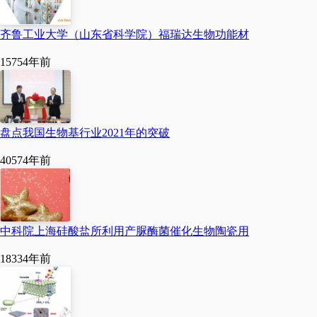
齐鲁工业大学（山东省科学院）福瑞达生物功能材
1575
4年前
盘点我国生物基行业2021年的突破
4057
4年前
中科院上海硅酸盐所利用产脲酶菌催化生物陶瓷用
1833
4年前