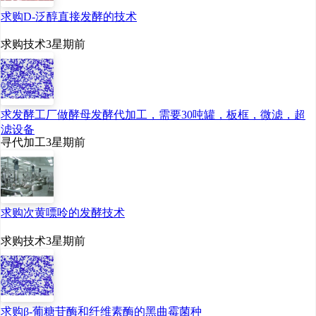
求购D-泛醇直接发酵的技术
求购技术
3星期前
求发酵工厂做酵母发酵代加工，需要30吨罐，板框，微滤，超
滤设备
寻代加工
3星期前
求购次黄嘌呤的发酵技术
求购技术
3星期前
求购β-葡糖苷酶和纤维素酶的黑曲霉菌种