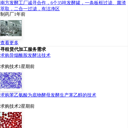
南方发酵工厂诚寻合作，6个35吨发酵罐，一条板框过滤、菌渣
萃取，二合一过滤，有洁净区
制药厂
1年前
查看更多
寻租赁代加工服务需求
求购异烟酰胺发酵法技术
求购技术
1星期前
求购苯乙氨酸为底物酵母发酵生产苯乙醇的技术
求购技术
2星期前