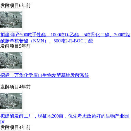
发酵项目
6年前
拟建:年产500吨手性酯、1000吨D-乙酯、5吨骨化二醇、200吨烟
酰胺单核苷酸（NMN）、500吨2-R-BOC丁酸
发酵项目
5年前
招标：万华化学眉山生物发酵基地发酵系统
发酵项目
4年前
拟建酶发酵工厂，现征地200亩，优先考虑政策好的生物产业园
区
发酵项目
4年前