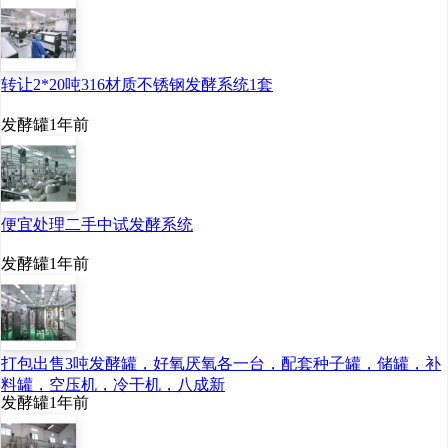
转让2*20吨316材质不锈钢发酵系统1套
发酵罐
1年前
便宜处理二手中试发酵系统
发酵罐
1年前
打包出售3吨发酵罐，好氧厌氧各一台，配套种子罐，储罐，补
料罐，空压机，冷干机，八成新
发酵罐
1年前