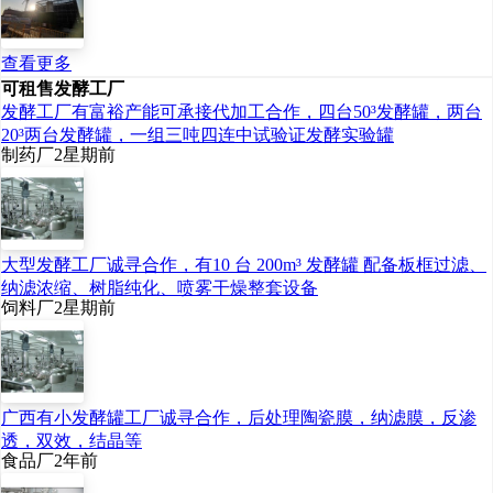
查看更多
可租售发酵工厂
发酵工厂有富裕产能可承接代加工合作，四台50³发酵罐，两台
20³两台发酵罐，一组三吨四连中试验证发酵实验罐
制药厂
2星期前
大型发酵工厂诚寻合作，有10 台 200m³ 发酵罐 配备板框过滤、
纳滤浓缩、树脂纯化、喷雾干燥整套设备
饲料厂
2星期前
广西有小发酵罐工厂诚寻合作，后处理陶瓷膜，纳滤膜，反渗
透，双效，结晶等
食品厂
2年前