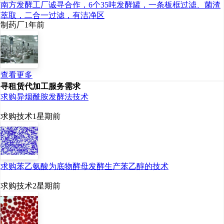
南方发酵工厂诚寻合作，6个35吨发酵罐，一条板框过滤、菌渣
萃取，二合一过滤，有洁净区
制药厂
1年前
查看更多
寻租赁代加工服务需求
求购异烟酰胺发酵法技术
求购技术
1星期前
求购苯乙氨酸为底物酵母发酵生产苯乙醇的技术
求购技术
2星期前