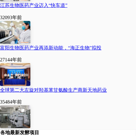
江苏生物医药产业迈入“快车道”
3209
3年前
富阳生物医药产业再添新动能，“海正生物”拟投
2714
4年前
全球第二大左旋对羟基苯甘氨酸生产商新天地药业
3548
4年前
各地最新发酵项目