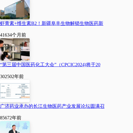
建。上海现有药品生产企
业189家，医疗器械生产企
业975家。2017年，上海生
虾青素+维生素B2！新疆阜丰生物解锁生物医药新
物医药工业产值5亿元以上
4163
4个月前
生产企业有40家，其中20
亿元以上企业有10家。
“第三届中国医药化工大会”（CPCIC2024)将于20
朱启高介绍，下一步，上
30250
2年前
海将着力实施以下几项举
措：一是抓布局，组织实
广济药业承办的长江生物医药产业发展论坛圆满召
施一批重大科技专项、重
8567
2年前
大科学计划；二是抓空
间，夯实“优势互补、错位