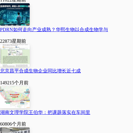
SBC2026第四届合成生
物学产业博览会
PDRN如何走向产业成熟？华熙生物以合成生物学与
江苏南京扬子江国际会议
2287
3星期前
中心
4月17-18日（周五、周
六）
北京昌平合成生物企业同比增长近七成
14921
5个月前
大会议程
湖南文理学院王伯华：把课题落实在车间里
6080
6个月前