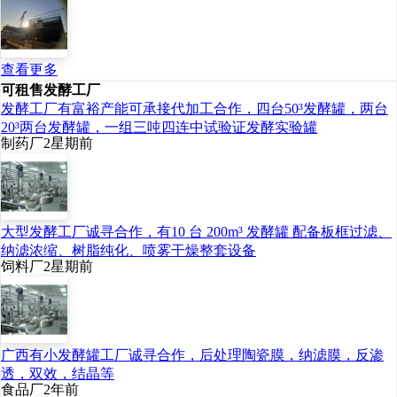
查看更多
可租售发酵工厂
发酵工厂有富裕产能可承接代加工合作，四台50³发酵罐，两台
20³两台发酵罐，一组三吨四连中试验证发酵实验罐
制药厂
2星期前
大型发酵工厂诚寻合作，有10 台 200m³ 发酵罐 配备板框过滤、
纳滤浓缩、树脂纯化、喷雾干燥整套设备
饲料厂
2星期前
广西有小发酵罐工厂诚寻合作，后处理陶瓷膜，纳滤膜，反渗
透，双效，结晶等
食品厂
2年前