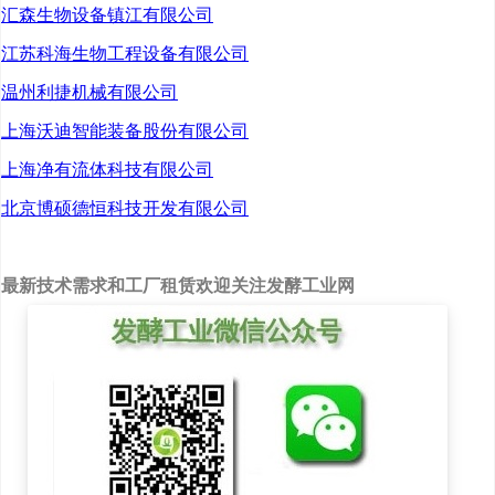
汇森生物设备镇江有限公司
产业博览会
（
SBC2026
）
将于
4月
江苏科海生物工程设备有限公司
17-18日
在
南京扬子江
温州利捷机械有限公司
国际会议中心
召开！本
上海沃迪智能装备股份有限公司
届博览以“
合成生物未
上海净有流体科技有限公司
来趋势，智造无限可
能
”为主题，围绕
医美
北京博硕德恒科技开发有限公司
日化
、
农业与天然产
物
、
生物制造与新材
最新技术需求和工厂租赁欢迎关注发酵工业网
料
、
食品与营养
、
消费
与健康
等内容设置5大
会场、14个前沿专题展
开深度探讨。届时，
100+位
全球顶尖的专家
学者、企业家与投资
人，将在交流与碰撞中