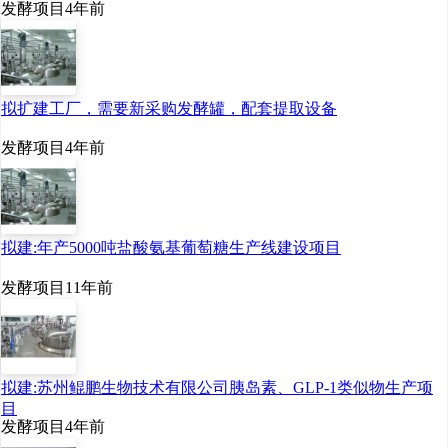
发酵项目
4年前
拟扩建工厂，需要新采购发酵罐，配套提取设备
发酵项目
4年前
拟建:年产5000吨盐酸氨基葡萄糖生产线建设项目
发酵项目
11年前
拟建:苏州鲲鹏生物技术有限公司胰岛素、GLP-1类似物生产项
目
发酵项目
4年前