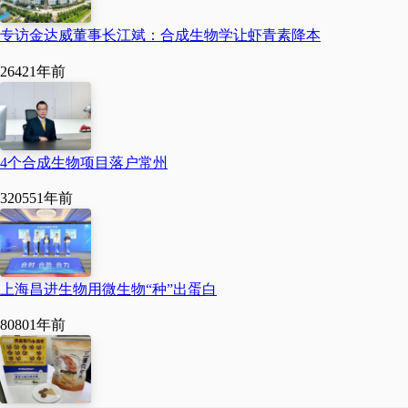
专访金达威董事长江斌：合成生物学让虾青素降本
2642
1年前
4个合成生物项目落户常州
32055
1年前
上海昌进生物用微生物“种”出蛋白
8080
1年前