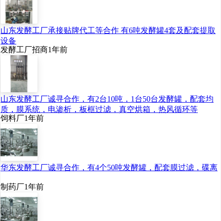
山东发酵工厂承接贴牌代工等合作 有6吨发酵罐4套及配套提取
设备
发酵工厂招商
1年前
山东发酵工厂诚寻合作，有2台10吨，1台50台发酵罐，配套均
质，膜系统，电渗析，板框过滤，真空烘箱，热风循环等
饲料厂
1年前
华东发酵工厂诚寻合作，有4个50吨发酵罐，配套膜过滤，碟离
制药厂
1年前