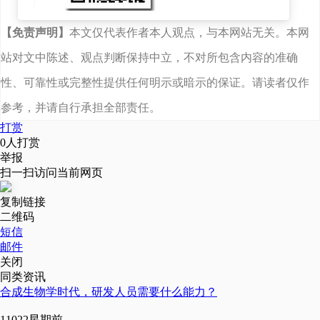
共同推动合成生物学从
实验室走向生产线、从
【免责声明】
本文仅代表作者本人观点，与本网站无关。本网
技术成果走向市场商
站对文中陈述、观点判断保持中立，不对所包含内容的准确
品，为中国合成生物学
性、可靠性或完整性提供任何明示或暗示的保证。请读者仅作
产业的发展注入新的活
参考，并请自行承担全部责任。
力与动能。
打赏
潮涌金陵，四月再会，
0
人打赏
举报
欢迎各位同仁来现场分
扫一扫访问当前网页
享交流~
复制链接
二维码
短信
邮件
关闭
合成未来趋势·智造
同类资讯
合成生物学时代，研发人员需要什么能力？
无限可能
1102
2星期前