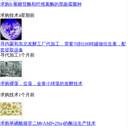
求购β-葡糖苷酶和纤维素酶的黑曲霉菌种
求购技术
4星期前
寻内蒙和东北发酵工厂代加工，需要70到100吨罐做抗生素，配
套提取设备
寻代加工
1个月前
求购裸藻，盐藻，金黄小球藻的发酵技术
求购技术
1个月前
求购单磷酸腺苷二钠(AMP•2Na)的酶法生产技术