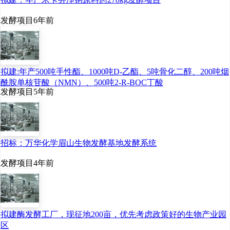
发酵项目
6年前
拟建:年产500吨手性酯、1000吨D-乙酯、5吨骨化二醇、200吨烟
酰胺单核苷酸（NMN）、500吨2-R-BOC丁酸
发酵项目
5年前
创新聚焦
私享会
招标：万华化学眉山生物发酵基地发酵系统
发酵项目
4年前
拟建酶发酵工厂，现征地200亩，优先考虑政策好的生物产业园
区