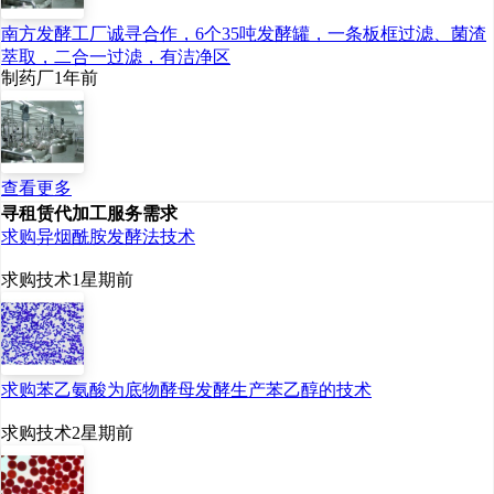
南方发酵工厂诚寻合作，6个35吨发酵罐，一条板框过滤、菌渣
萃取，二合一过滤，有洁净区
制药厂
1年前
查看更多
寻租赁代加工服务需求
求购异烟酰胺发酵法技术
求购技术
1星期前
求购苯乙氨酸为底物酵母发酵生产苯乙醇的技术
求购技术
2星期前