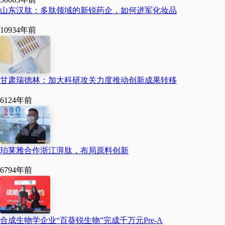
山东汉肽：多肽领域的新锐药企，如何进军化妆品
基料和医药原料药，在延
1093
4年前
缓衰老、增强免疫力、抗
氧化和抗肿瘤等领域应用
广泛。“当时，酵母肽纯化
甘肃瑞德林：加大科研攻关力度推动创新成果转移
技术被日本、英美等企业
612
4年前
垄断，国内没有任何研究
经验可借鉴，项目实施具
有很大的挑战性。”邓张双
珀莱雅合作浙江湃肽，布局原料创新
介绍说，开发难度主要在
679
4年前
于肽提纯过程中受同类成
分影响大，有的甚至接触
空气易氧化变质，需要小
合成生物学企业“百葵锐生物”完成千万元Pre-A