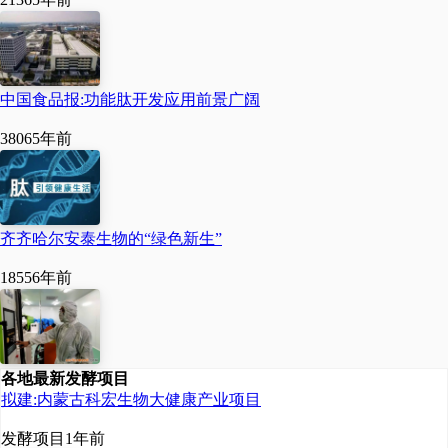
协议，开展酵母肽产业化
研究。2015年，双方又签
订第三份合作协议，并于
中国食品报:功能肽开发应用前景广阔
2016年受邀到企业博士后
3806
5年前
科研工作站开展研究。
齐齐哈尔安泰生物的“绿色新生”
1855
6年前
各地最新发酵项目
拟建:内蒙古科宏生物大健康产业项目
发酵项目
1年前