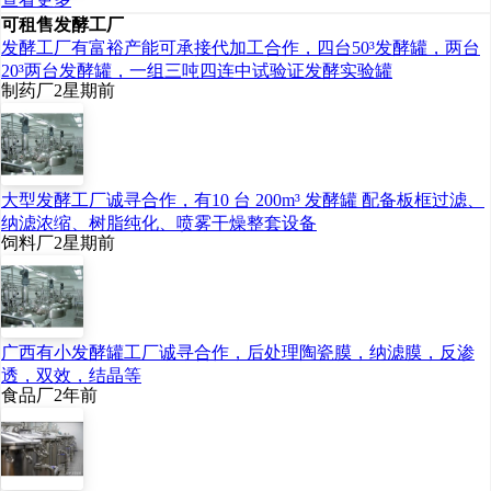
功填补了我国在酵母产业
可租售发酵工厂
发酵工厂有富裕产能可承接代加工合作，四台50³发酵罐，两台
深度开发的技术空白，打
20³两台发酵罐，一组三吨四连中试验证发酵实验罐
制药厂
2星期前
破国际技术垄断；同时助
推企业转型，提升了产品
附加值，形成高质量发
大型发酵工厂诚寻合作，有10 台 200m³ 发酵罐 配备板框过滤、
展。
纳滤浓缩、树脂纯化、喷雾干燥整套设备
饲料厂
2星期前
广西有小发酵罐工厂诚寻合作，后处理陶瓷膜，纳滤膜，反渗
透，双效，结晶等
食品厂
2年前