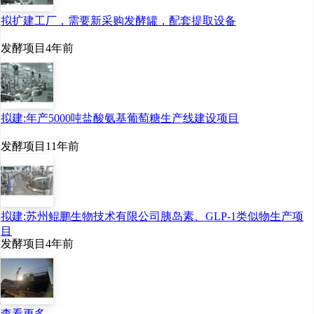
“邓教授团队不仅为我们攻
拟扩建工厂，需要新采购发酵罐，配套提取设备
克了酵母肽纯化的关键技
发酵项目
4年前
术，帮助设计了产业化发
展蓝图，就连未来生产中
拟建:年产5000吨盐酸氨基葡萄糖生产线建设项目
产生的废水，他也进行了
二次开发利用研究。”李成
发酵项目
11年前
群介绍说。目前，该项目
已完成中试生产落地转
拟建:苏州鲲鹏生物技术有限公司胰岛素、GLP-1类似物生产项
化，突破国际技术壁垒，
目
发酵项目
4年前
形成自有知识产权；安琪
公司今年拟投资数亿元建
立生产线投产。该项目成
查看更多