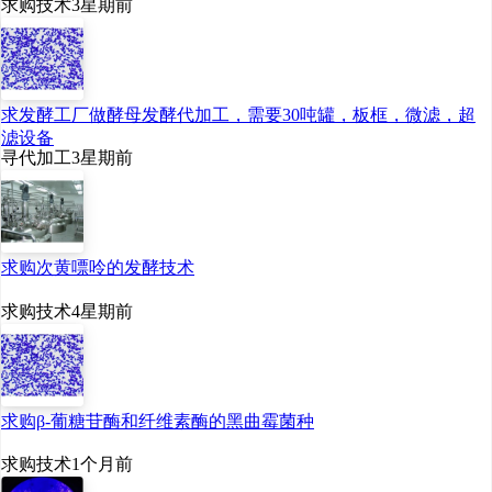
求购技术
3星期前
求发酵工厂做酵母发酵代加工，需要30吨罐，板框，微滤，超
滤设备
寻代加工
3星期前
求购次黄嘌呤的发酵技术
求购技术
4星期前
求购β-葡糖苷酶和纤维素酶的黑曲霉菌种
求购技术
1个月前