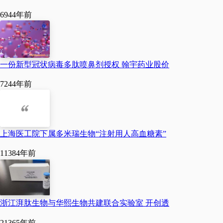
心翼翼抽丝剥茧一层层把
694
4年前
它剥离出来。
为此，邓张双带领团队查
一份新型冠状病毒多肽喷鼻剂授权 翰宇药业股价
阅文献、设计实验方案、
724
4年前
验证工艺，与公司研发中
心人员定期讨论实验结
果、商议优化实验方案。
上海医工院下属多米瑞生物“注射用人高血糖素”
功夫不负有心人，团队很
1138
4年前
快在实验室内完成了酵母
肽纯化工艺的建立。2014
浙江湃肽生物与华熙生物共建联合实验室 开创透
年，双方签订第二份合作
2136
5年前