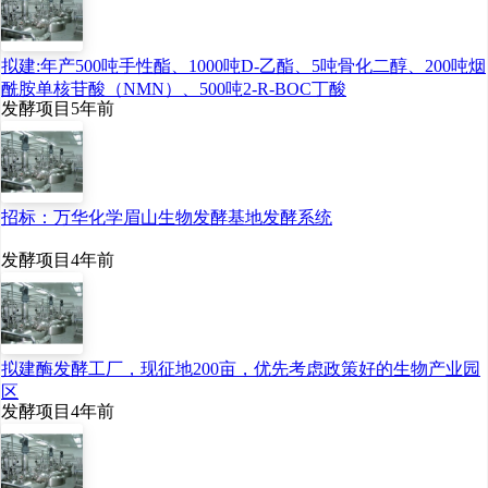
种酶活力。作为医药原料
药，临床广泛用于急慢性
拟建:年产500吨手性酯、1000吨D-乙酯、5吨骨化二醇、200吨烟
疾病的预防和治疗，作为
酰胺单核苷酸（NMN）、500吨2-R-BOC丁酸
发酵项目
5年前
化妆品添加剂可达到美容
效果，作为食品添加剂可
实现抗氧化和清除自由基
招标：万华化学眉山生物发酵基地发酵系统
功能。”邓张双说，“比如你
发酵项目
4年前
醉酒，可以适量补充酵母
肽，研究表明它具有辅助
保护急性
酒精
性肝损伤功
拟建酶发酵工厂，现征地200亩，优先考虑政策好的生物产业园
区
能，激活相关酶活力，加
发酵项目
4年前
快酒精分解代谢。”