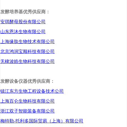
上做好接地气的“大文章”。
发酵培养基优秀供应商：
打破国际技术垄断
安琪酵母股份有限公司
攻克酵母肽生产关键技术
山东恩沐生物有限公司
上海缘肽生物技术有限公司
北京鸿润宝顺科技有限公司
2018年4月，湖北省2017年
无棣波皓生物科技有限公司
度“双创战略团队”入选名单
出炉，以邓张双为项目带
发酵设备仪器优秀供应商：
头人、联合三峡大学与安
镇江东方生物工程设备技术公司
琪酵母股份有限公司组建
上海百仑生物科技有限公司
的产业科技创新团队获A类
浙江双子智能装备有限公司
项目资助，这也是宜昌唯
梅特勒-托利多国际贸易（上海）有限公司
一一个A类科技创新团队。