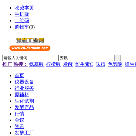
收藏本页
手机版
二维码
购物车
(
0
)
推广
热搜：
氨基酸
柠檬酸
发酵
维生素C
味精
色氨酸
维生
首页
仪器设备
行业服务
原辅料
生化试剂
发酵产品
行情
会议
资讯
发酵工厂