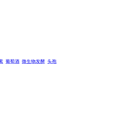
素
葡萄酒
微生物发酵
头孢